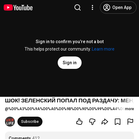
Open App
Sign in to confirm you’re not a bot
This helps protect our community.
Learn more
Sign in
ШОК! ЗЕЛЕНСКИЙ ПОПАЛ ПОД РАЗДАЧУ: МЕНДЕ
@
%D0%A3%D0%9A%D0%A0%D0%9B%D0%90%D0%99%D0%A4%D0%A2%D
more
Subscribe
Comments
412