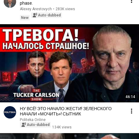
phase.
Alexey Arestovych
•
283K views
Auto-dubbed
New
46:14
НУ ВСЁ! ЭТО НАЧАЛО ЖЕСТИ! ЗЕЛЕНСКОГО
НАЧАЛИ «МОЧИТЬ»! СЫТНИК
Politeka Online
Auto-dubbed
134K views