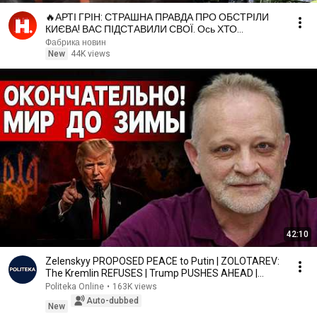
🔥АРТІ ГРІН: СТРАШНА ПРАВДА ПРО ОБСТРІЛИ
КИЄВА! ВАС ПІДСТАВИЛИ СВОЇ. Ось ХТО
ВІДПОВІДАЄ ЗА ВЛУЧАННЯ
Фабрика новин
New
44K views
42:10
Zelenskyy PROPOSED PEACE to Putin | ZOLOTAREV:
The Kremlin REFUSES | Trump PUSHES AHEAD |
WINTER ...
Politeka Online
•
163K views
Auto-dubbed
New