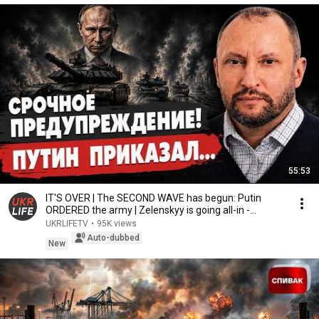
55:53
IT'S OVER | The SECOND WAVE has begun: Putin
ORDERED the army | Zelenskyy is going all-in -
Nevya...
UKRLIFETV
•
95K views
Auto-dubbed
New