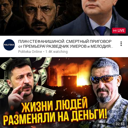
LIVE
ПЛАЧ СТЕФАНИШИНОЙ. СМЕРТНЫЙ ПРИГОВОР
от ПРЕМЬЕРА! РАЗВЕДЧИК УМЕРОВ и МЕЛОДИЯ
ЗЕЛЕНСКОГО - РАЗУМКОВ
Politeka Online
•
1.4K watching
32:53