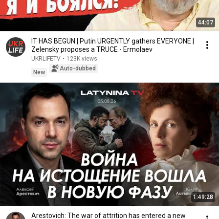
44:07
IT HAS BEGUN | Putin URGENTLY gathers EVERYONE |
Zelensky proposes a TRUCE - Ermolaev
UKRLIFETV
•
123K views
Auto-dubbed
New
1:49:28
Arestovich: The war of attrition has entered a new