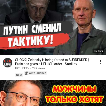
1:02:09
SHOCK | Zelensky is being forced to SURRENDER |
Putin has given a HELLISH order - Starikov
UKRLIFETV
•
27K views
Auto-dubbed
New