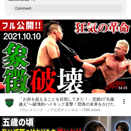
Comment...
54:25
「お前を超えることを目指してきた！」悲願の”丸藤
越え”へ破壊的ハイキック直撃！団体の未来をかけた
世代間闘争！丸藤正道vs中嶋勝彦！10.20後楽園
プロレスリング・ノア公式チャンネル
•
158K views
&10.28福岡はABEMA無料生中継&チケット発売中