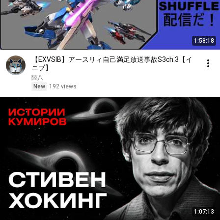
1:58:18
【EXVSIB】アースリィ自己満足放送事故S3ch.3【イ
ニブ】
陸八
New
192 views
1:07:13