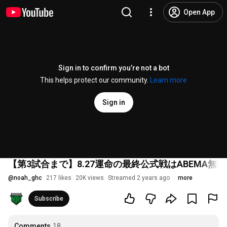
Open App
Sign in to confirm you’re not a bot
This helps protect our community.
Learn more
Sign in
【第3試合まで】8.27運命の最終公式戦はABEMA
@
noah_ghc
217 likes
20K views
Streamed 2 years ago
more
Subscribe
Comments
18