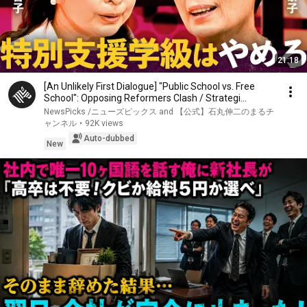
21:18
[An Unlikely First Dialogue] "Public School vs. Free
School": Opposing Reformers Clash / Strategi...
NewsPicks /ニューズピックス and 【公式】石丸伸二のまるチ
ャンネル
•
92K views
Auto-dubbed
New