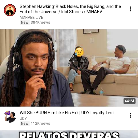
Stephen Hawking: Black Holes, the Big Bang, and the
End of the Universe / Idol Stories / MINAEV
МИНАЕВ LIVE
New
384K views
44:24
Will She BURN Him Like His Ex? | UDY Loyalty Test
UDY
New
112K views