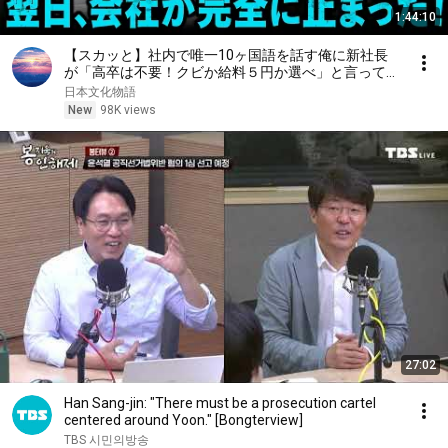
1:44:10
【スカッと】社内で唯一10ヶ国語を話す俺に新社長
が「高卒は不要！クビか給料５円か選べ」と言ってき
た。そのまま辞めた結果
日本文化物語
New
98K views
27:02
Han Sang-jin: "There must be a prosecution cartel
centered around Yoon." [Bongterview]
TBS 시민의방송