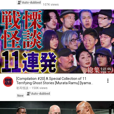
Auto-dubbed
107K views
1:21:05
[Compilation #20] A Special Collection of 11
Terrifying Ghost Stories [Murata Ramu] [Iyama
Ryokic...
初耳怪談
•
150K views
Auto-dubbed
New