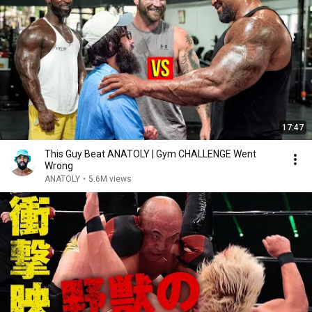
17:47
This Guy Beat ANATOLY | Gym CHALLENGE Went
Wrong
ANATOLY
•
5.6M views