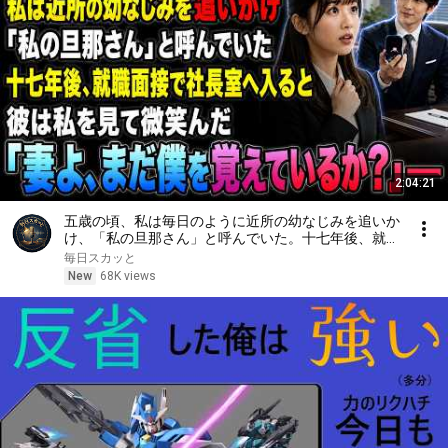
2:04:21
五歳の頃、私は毎日のように近所の幼なじみを追いか
け、「私の旦那さん」と呼んでいた。十七年後、就職
面接で社長室へ入ると、彼は私を見て微笑んだ。「妻
毎日スカッと
よ、まだ僕を覚えているか？」――
New
68K views