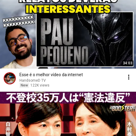
34:03
Esse é o melhor vídeo da internet
HandsomeD TV
New
122K views