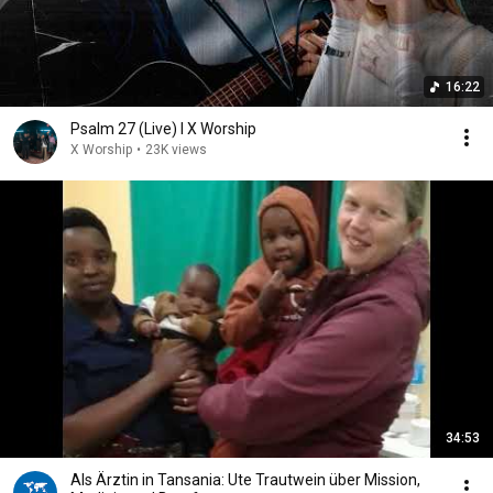
16:22
Psalm 27 (Live) I X Worship
X Worship
•
23K views
34:53
Als Ärztin in Tansania: Ute Trautwein über Mission,