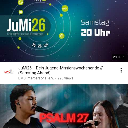
2:10:35
JuMi26 – Dein Jugend-Missionswochenende //
(Samstag Abend)
DMG interpersonal e.V.
•
225 views