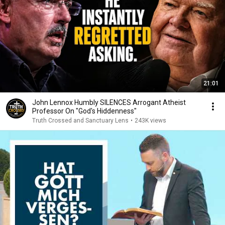
21:01
John Lennox Humbly SILENCES Arrogant Atheist
Professor On "God's Hiddenness"
Truth Crossed and Sanctuary Lens
•
243K views