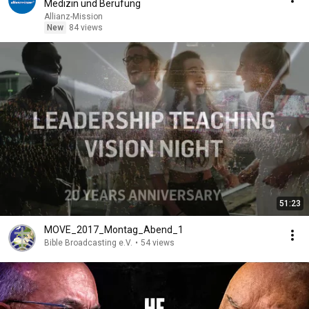
Medizin und Berufung
Allianz-Mission
New
84 views
51:23
MOVE_2017_Montag_Abend_1
Bible Broadcasting e.V.
•
54 views