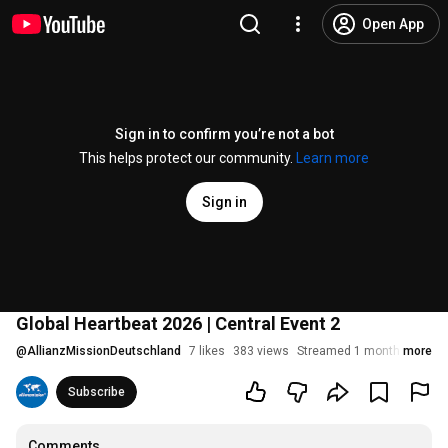
Open App
Sign in to confirm you’re not a bot
This helps protect our community.
Learn more
Sign in
Global Heartbeat 2026 | Central Event 2
@
AllianzMissionDeutschland
7 likes
383 views
Streamed 1 month ago
more
Subscribe
Comments