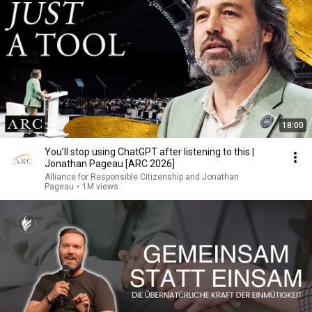
18:00
You’ll stop using ChatGPT after listening to this |
Jonathan Pageau [ARC 2026]
Alliance for Responsible Citizenship and Jonathan
Pageau
•
1M views