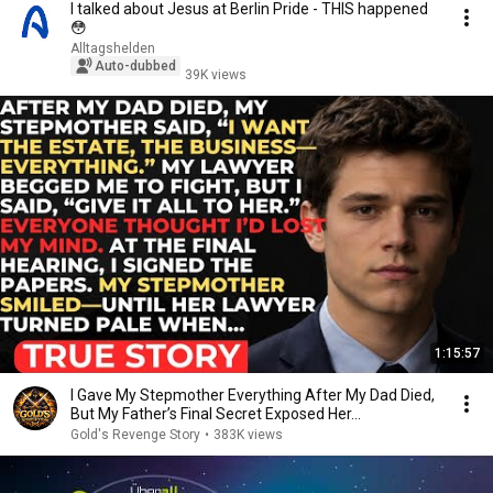
I talked about Jesus at Berlin Pride - THIS happened
😳
Alltagshelden
Auto-dubbed
39K views
1:15:57
I Gave My Stepmother Everything After My Dad Died,
But My Father’s Final Secret Exposed Her...
Gold's Revenge Story
•
383K views