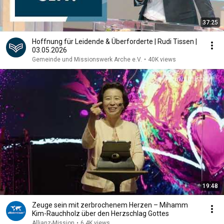
37:25
Hoffnung für Leidende & Überforderte | Rudi Tissen |
03.05.2026
Gemeinde und Missionswerk Arche e.V.
•
40K views
19:48
Zeuge sein mit zerbrochenem Herzen – Mihamm
Kim-Rauchholz über den Herzschlag Gottes
Allianz-Mission
•
6.4K views