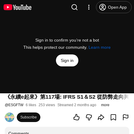
Open App
Sign in to confirm you’re not a bot
This helps protect our community.
Learn more
Sign in
《永續e起來》第117場: IFRS S1＆S2 從防弊
@
ESGFTW
6 likes
253 views
Streamed 2 months ago
more
Subscribe
Comments