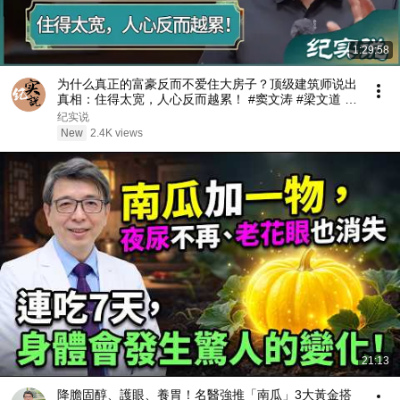
1:29:58
为什么真正的富豪反而不爱住大房子？顶级建筑师说出
真相：住得太宽，人心反而越累！ #窦文涛 #梁文道 #
圆桌派
纪实说
New
2.4K views
21:13
降膽固醇、護眼、養胃！名醫強推「南瓜」3大黃金搭