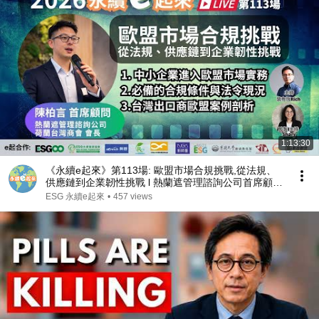
1:13:30
《永續e起來》第113場: 歐盟市場合規挑戰,從法規、
供應鏈到企業韌性挑戰 l 熱蘭遮管理諮詢公司首席顧問
暨 荷蘭台灣商會 會長 陳柏言
ESG 永續e起來
•
457 views