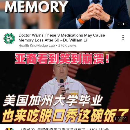
23:13
Doctor Warns These 9 Medications May Cause
Memory Loss After 60 - Dr. William Li
Health Knowledge Lab
•
276K views
1:39:29