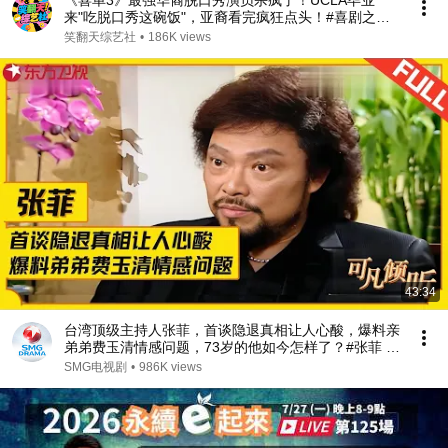
《喜单3》最强华裔脱口秀演员杀疯了！UCLA毕业
来"吃脱口秀这碗饭"，亚裔看完疯狂点头！#喜剧之王
单口季 #脱口秀 #搞笑 #喜剧 #funny #综艺
笑翻天综艺社
•
186K views
43:34
台湾顶级主持人张菲，首谈隐退真相让人心酸，爆料亲
弟弟费玉清情感问题，73岁的他如今怎样了？#张菲 #
费玉清 #可凡倾听 FULL
SMG电视剧
•
986K views