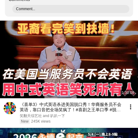
Comment...
1:30:08
《喜单3》中式英语杀进美国脱口秀！华裔服务员不会
英语，靠口音把全场笑疯了！#喜剧之王单口季 #脱口
秀 #搞笑 #喜剧 #funny #综艺
笑翻天综艺社 and 叭叭一下
New
245K views