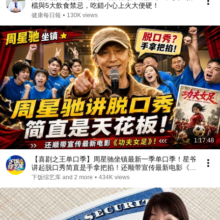
檔與5大飲食禁忌，吃錯小心上火大便硬！
健康每日報
•
130K views
1:17:48
【喜剧之王单口季】周星驰坐镇最新一季单口季！星爷
讲起脱口秀简直是手拿把掐！还顺带宣传最新电影《功
夫女足》！#周星驰 #搞笑
下饭综艺库 and 2 more
•
434K views