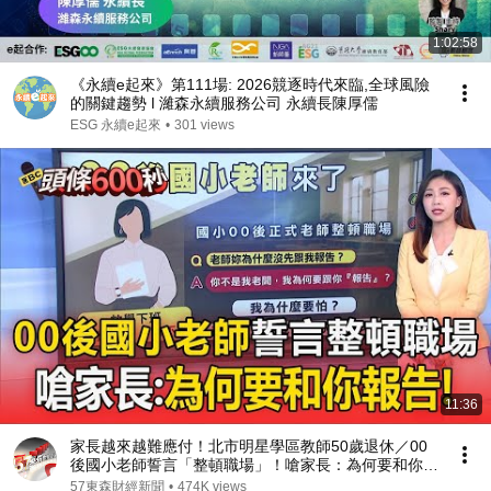
1:02:58
《永續e起來》第111場: 2026競逐時代來臨,全球風險
的關鍵趨勢 l 濰森永續服務公司 永續長陳厚儒
ESG 永續e起來
•
301 views
11:36
家長越來越難應付！北市明星學區教師50歲退休／00
後國小老師誓言「整頓職場」！嗆家長：為何要和你報
告
57東森財經新聞
•
474K views