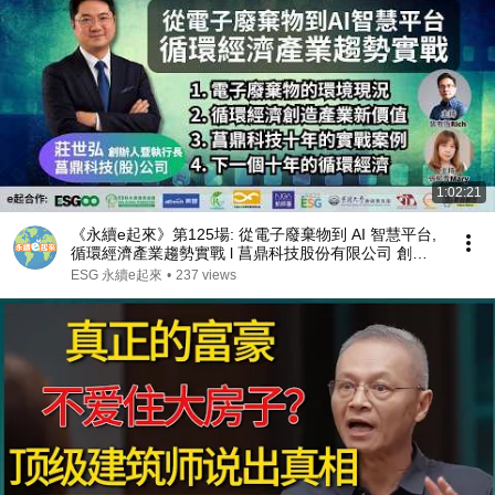
1:02:21
《永續e起來》第125場: 從電子廢棄物到 AI 智慧平台,
循環經濟產業趨勢實戰 l 菖鼎科技股份有限公司 創辦
人暨執行長 莊世弘
ESG 永續e起來
•
237 views