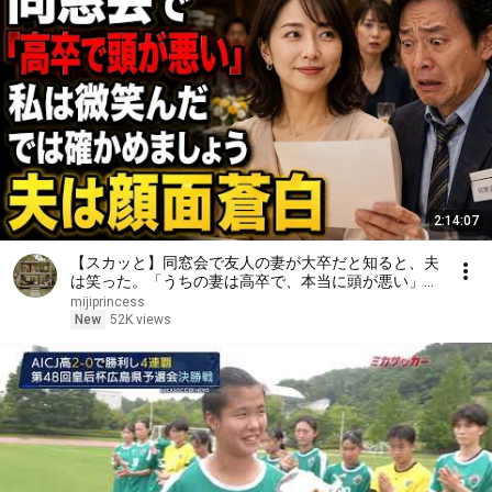
2:14:07
【スカッと】同窓会で友人の妻が大卒だと知ると、夫
は笑った。「うちの妻は高卒で、本当に頭が悪い」私
は微笑んだ。「では、どちらが愚かか確かめましょ
mijiprincess
う」――数分後、夫は顔面蒼白になった……。
New
52K views