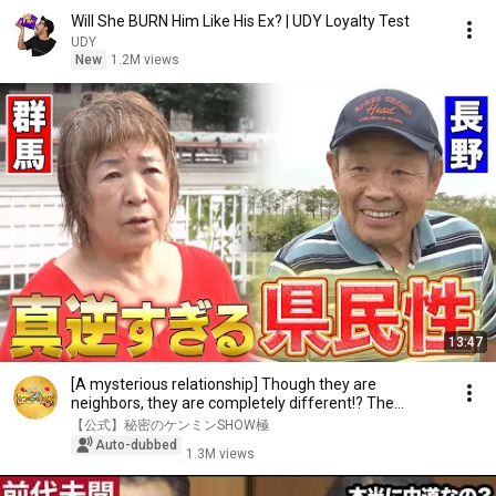
Will She BURN Him Like His Ex? | UDY Loyalty Test
UDY
New
1.2M views
13:47
[A mysterious relationship] Though they are
neighbors, they are completely different!? The
charac...
【公式】秘密のケンミンSHOW極
Auto-dubbed
1.3M views