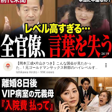
24:19
【岡本三成×片山さつき】こんな国会が見たかっ
た…！元ゴールドマンサックス幹部のハイレベルすぎ
る国会質疑 #岡本三成 #片山さつき #国会
Ishikawa Hiroto
•
99K views