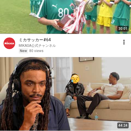
30:01
ミカサッカー#64
MIKASA公式チャンネル
New
80 views
44:24