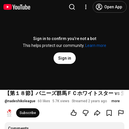
Open App
Sign in to confirm you’re not a bot
This helps protect our community.
Learn more
Sign in
【第１８節】バニーズ群馬ＦＣホワイトスター vs 
@
nadeshikoleague
60 likes
5.7K views
Streamed 2 years ago
more
Subscribe
Comments