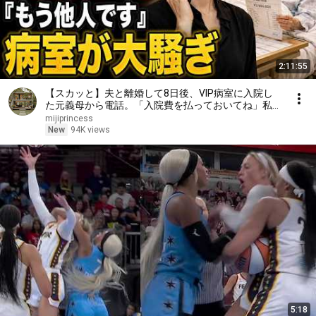
2:11:55
【スカッと】夫と離婚して8日後、VIP病室に入院し
た元義母から電話。「入院費を払っておいてね」私が
「無理です。だって、もう他人ですから」と答えた瞬
mijiprincess
間、病室は大騒ぎになった……。
New
94K views
5:18