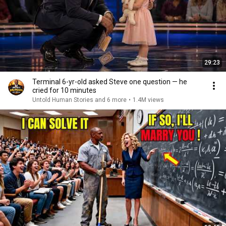
29:23
Terminal 6-yr-old asked Steve one question — he
cried for 10 minutes
Untold Human Stories and 6 more
•
1.4M views