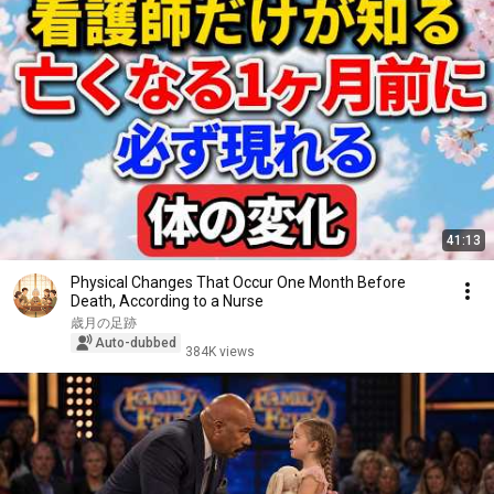
41:13
Physical Changes That Occur One Month Before
Death, According to a Nurse
歳月の足跡
Auto-dubbed
384K views