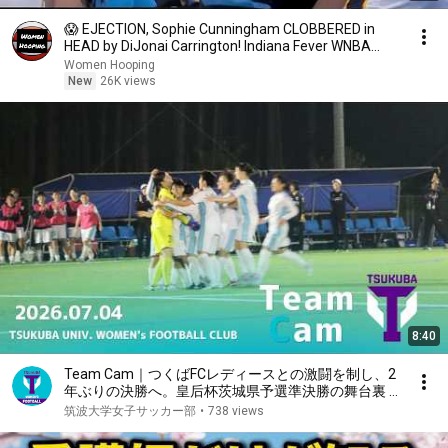
😱 EJECTION, Sophie Cunningham CLOBBERED in
HEAD by DiJonai Carrington! Indiana Fever WNBA
basketball
Women Hooping
New
26K views
8:40
Team Cam｜つくばFCレディースとの激闘を制し、2
年ぶりの決勝へ。皇后杯茨城県予選準決勝の舞台裏 #
筑波大学女子サッカー部
筑波大学女子サッカー部
•
738 views