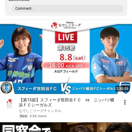
Comment...
2:30:05
【第15節】スフィーダ世田谷ＦＣ vs ニッパツ横
浜ＦＣシーガルズ
なでしこリーグチャンネル
New
4.6K views