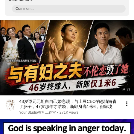
Comment...
15:17
48岁谭元元坦白自己婚恋观：与土豆CEO的恋情悔青
了肠子，47岁那年才结婚，新郎身高1米6，但家境不
简单！49岁谭元元离婚【有耳会员抢先看】
Your Studio有耳工作室
•
271K views