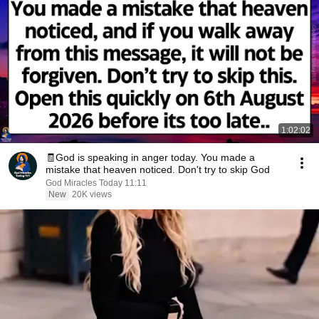
1:02:02
🧾God is speaking in anger today. You made a
mistake that heaven noticed. Don't try to skip God
God Miracles Today 11:11
New
20K views