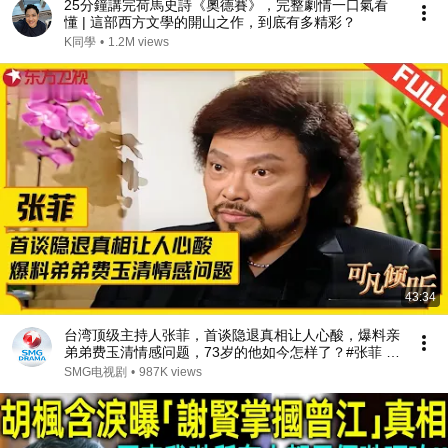
25分鐘講完荷馬史詩《奧德賽》，完整劇情一口氣看
懂 | 這部西方文學的開山之作，到底有多精彩？
K同學
•
1.2M views
43:34
台湾顶级主持人张菲，首谈隐退真相让人心酸，爆料亲
弟弟费玉清情感问题，73岁的他如今怎样了？#张菲 #
费玉清 #可凡倾听 FULL
SMG电视剧
•
987K views