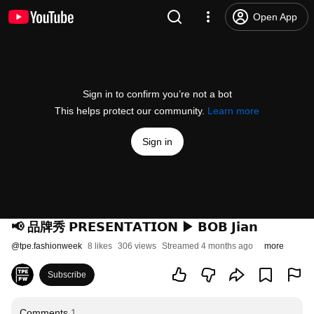
Open App
Sign in to confirm you’re not a bot
This helps protect our community.
Learn more
Sign in
📢 品牌秀 𝗣𝗥𝗘𝗦𝗘𝗡𝗧𝗔𝗧𝗜𝗢𝗡 ▶ 𝗕𝗢𝗕 𝗝𝗶𝗮𝗻
@
tpe.fashionweek
8 likes
306 views
Streamed 4 months ago
more
Subscribe
Comments
1