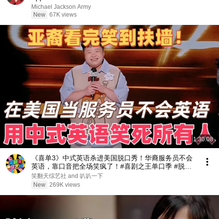
Michael Jackson Army
New
67K views
1:30:08
《喜单3》中式英语杀进美国脱口秀！华裔服务员不会
英语，靠口音把全场笑疯了！#喜剧之王单口季 #脱口
秀 #搞笑 #喜剧 #funny #综艺
笑翻天综艺社 and 叭叭一下
New
269K views