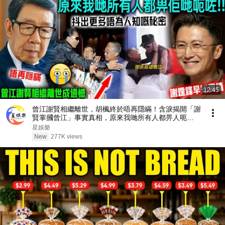
12:45
曾江謝賢相繼離世，胡楓終於唔再隱瞞！含淚揭開「謝
賢掌摑曾江」事實真相，原來我哋所有人都畀人呃
咗⋯⋯謝霆鋒早知實情！【星娛樂】#胡楓 #謝賢 #曾
星娛樂
江 #綜藝 #事實 #真相 #兄弟 #謝霆鋒
New
277K views