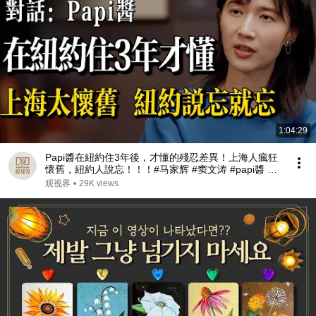
1:04:29
Papi醬在紐約住3年後，才懂的殘忍差異！上海人瘋狂
懷舊，紐約人說忘！！！#马家辉 #窦文涛 #papi醬 #
陳丹青 #魯豫 #上海 #香港 #经济 #文学 #窦文涛
观视界
•
29K views