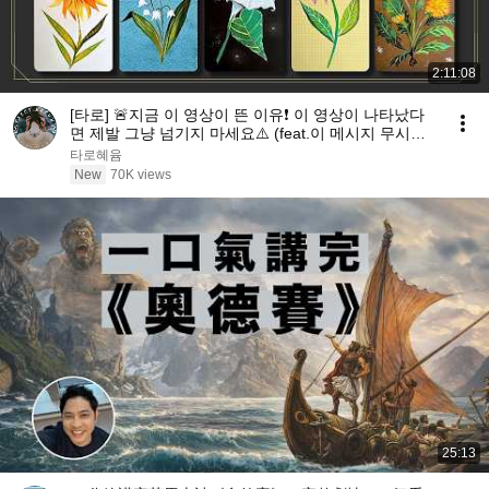
2:11:08
[타로] 🚨지금 이 영상이 뜬 이유❗️ 이 영상이 나타났다
면 제발 그냥 넘기지 마세요⚠️ (feat.이 메시지 무시하
지 마세요🧿절대 우연이 아닙니다🚫금전•일•학업•관계
타로혜윰
까지 몽땅💥)
New
70K views
25:13