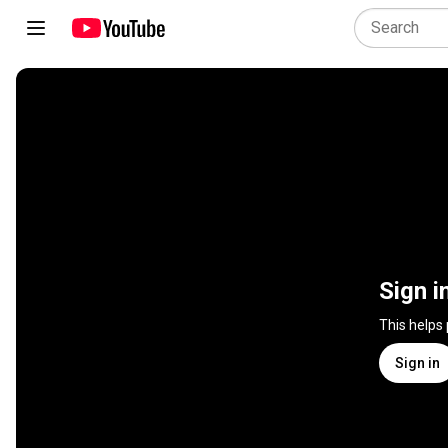
Sign i
This helps
Sign in