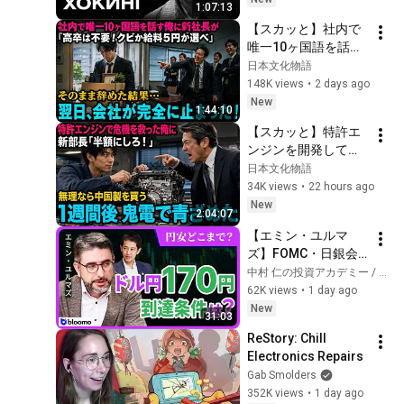
1:07:13
【スカッと】社内で
唯一10ヶ国語を話す
俺に新社長が「高卒
日本文化物語
は不要！クビか給料
148K views
•
2 days ago
５円か選べ」と言っ
New
1:44:10
てきた。そのまま辞
【スカッと】特許エ
めた結果
ンジンを開発して取
引先の倒産危機を救
日本文化物語
った俺に取引先の新
34K views
•
22 hours ago
部長「半額にしろ！
New
2:04:07
無理なら中国製を買
【エミン・ユルマ
う」1週間後、部長か
ズ】FOMC・日銀会
ら鬼電→俺「お宅の
合、日米金融政策の
中村 仁の投資アカデミー / ブルーモ証券
競合と5倍で独占契約
行方は?ドル円170円
62K views
•
1 day ago
済みです」
の条件と金利上昇局
New
31:03
面の投資戦略
ReStory: Chill 
Electronics Repairs
Gab Smolders
352K views
•
1 day ago