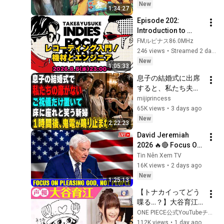
New
1:34:27
Episode 202: 
Introduction to 
Recording! 
FMルピナス86.0MHz
Equipment and 
246 views
•
Streamed 2 days ago
Engineers - "INDIES 
New
1:05:33
ROCK RADIO" 
息子の結婚式に出席
August 5, 2...
すると、私たち夫婦
の席だけなかった。
mijiprincess
新婦は笑って「ご祝
65K views
•
3 days ago
儀だけ置いたら床に
New
2:22:23
でも座ってください
David Jeremiah 
w」夫は「帰ろう…」
2026 🔥🔴 Focus On 
私も黙って式場を後
Pleasing God, Not 
Tin Nên Xem TV
にした――1時間後、
People 💥🔴 David 
16K views
•
2 days ago
新婦から鬼のように
Jeremiah Sermons 
New
電話が鳴り始めた
1:25:13
2026
【トナカイってどう
喋る…？】大谷育江
さんとワンピを語っ
ONE PIECE公式YouTubeチャンネル
てみた！【仲間がい
112K views
•
1 day ago