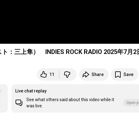
上隼） INDIES ROCK RADIO 2025年7月
11
Share
Save
ター
#INDIESROCKRADIO
Live chat replay
See what others said about this video while it
Open p
was live.