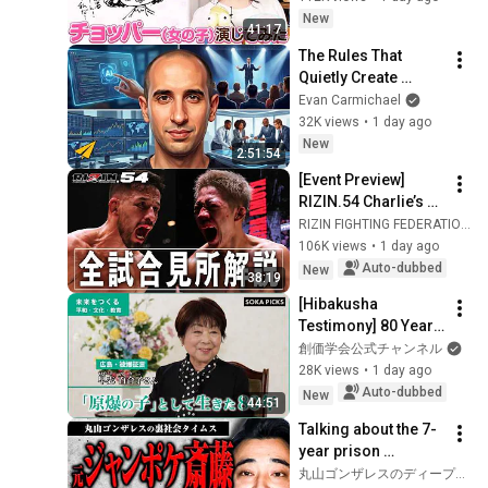
るよTube!!!!】
New
41:17
The Rules That 
Quietly Create 
Millionaires
Evan Carmichael
32K views
•
1 day ago
New
2:51:54
[Event Preview] 
RIZIN.54 Charlie’s 
Guide | Kleber Koike 
RIZIN FIGHTING FEDERATION
vs. Kyoshin Akimoto 
106K views
•
1 day ago
and More
Auto-dubbed
New
38:19
[Hibakusha 
Testimony] 80 Years 
of Living as an 
創価学会公式チャンネル
"Atomic Bomb 
28K views
•
1 day ago
Survivor": Yuriko 
Auto-dubbed
New
44:51
Hayashi from 
Talking about the 7-
Hirosh...
year prison 
sentence 
丸山ゴンザレスのディープな世界