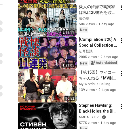
構想に浮上した「第4
愛人の妊娠で義実家
の選択肢」とは？
は私に20億円を渡し
【今野忍×山本期日
追い出した。夫と愛
蛍の空
前】｜選挙ドットコ
人の結婚式当日、届
58K views
•
1 day ago
ム
いた一通の封筒がす
New
2:19:11
べてを終わらせた
[Compilation #20] A 
――| 感動する話 | ス
Special Collection 
カッとする話
of 11 Terrifying 
初耳怪談
Ghost Stories 
200K views
•
2 days ago
[Murata Ramu] 
Auto-dubbed
New
1:21:05
[Iyama Ryokic...
【第15回】マイコー
ちゃんねる「MV制作
のためのレコーディ
My Words is Calling
ング中」
139 views
•
9 days ago
10:52
Stephen Hawking: 
Black Holes, the Big 
Bang, and the End of 
МИНАЕВ LIVE
the Universe / Idol 
577K views
•
1 day ago
Stories / MINAEV
New