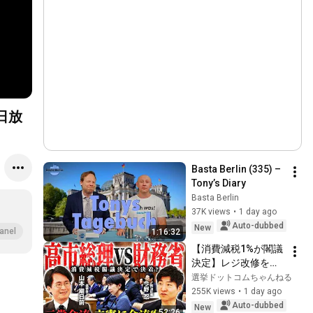
2日放
Basta Berlin (335) – 
Tony’s Diary
Basta Berlin
37K views
•
1 day ago
Auto-dubbed
New
anel
1:16:32
【消費減税1%が閣議
決定】レジ改修を巡
る攻防と自民党内の
選挙ドットコムちゃんねる
激しい葛藤／中道・
255K views
•
1 day ago
立憲・公明の3党合流
Auto-dubbed
New
52:26