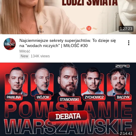
1:27:23
Najciemniejsze sekrety superjachtów. To dzieje się
na "wodach niczyich" | MIŁOŚĆ #30
Miłość
New
134K views
2:14:41