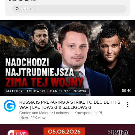
Comment...
59:40
RUSSIA IS PREPARING A STRIKE TO DECIDE THIS
WAR | LACHOWSKI & SZELIGOWSKI
Goniec and Mateusz Lachowski - Korespondent PL
New
20K views