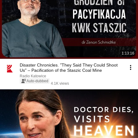
1:13:16
Disaster Chronicles. "They Said They Could Shoot
Us" – Pacification of the Staszic Coal Mine
Radio Katowice
Auto-dubbed
4.1K views