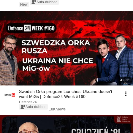
Auto-dubbed
New
42:36
Swedish Orka program launches, Ukraine doesn't
want MiGs | Defence24 Week #160
Defence24
Auto-dubbed
18K views