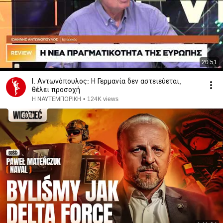
20:51
Ι. Αντωνόπουλος: Η Γερμανία δεν αστειεύεται,
θέλει προσοχή
Η ΝΑΥΤΕΜΠΟΡΙΚΗ
•
124K views