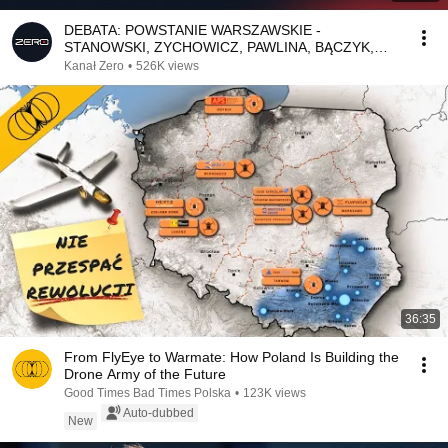
DEBATA: POWSTANIE WARSZAWSKIE -
STANOWSKI, ZYCHOWICZ, PAWLINA, BĄCZYK,
WÓJCIK
Kanał Zero
•
526K views
36:35
From FlyEye to Warmate: How Poland Is Building the
Drone Army of the Future
Good Times Bad Times Polska
•
123K views
Auto-dubbed
New