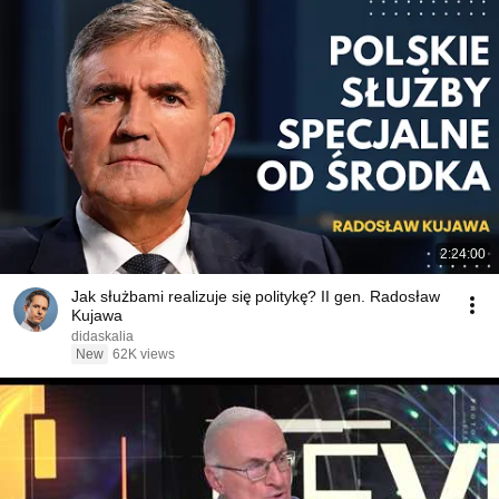
2:24:00
Jak służbami realizuje się politykę? II gen. Radosław
Kujawa
didaskalia
New
62K views