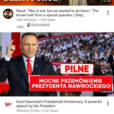
1:11:04
Naval: "War is evil, but we wanted to be there." The
brutal truth from a special operator | Żeby ...
Żeby Wiedzieć
•
6.8K views
Auto-dubbed
New
1:00:26
Karol Nawrocki's Presidential Anniversary. A powerful
speech by the President
Wirtualna Polska
•
6.1K views