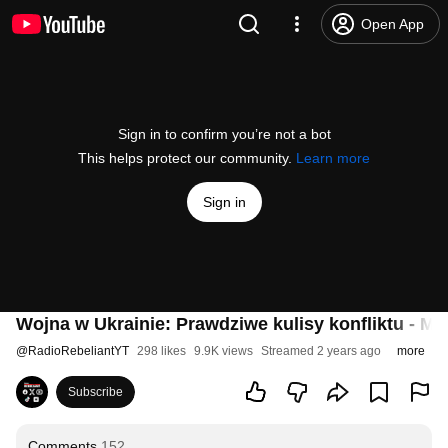
Open App
Sign in to confirm you’re not a bot
This helps protect our community.
Learn more
Sign in
Wojna w Ukrainie: Prawdziwe kulisy konfliktu - M
@
RadioRebeliantYT
298 likes
9.9K views
Streamed 2 years ago
more
Subscribe
Comments
152