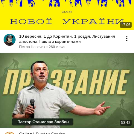
17:06
10 вересня. 1 до Коринтян, 1 розділ. Листування
апостола Павла з коринтянами
Петро Новочех
•
260 views
53:42