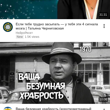
31:31
Если тебе трудно засыпать — у тебя эти 4 сигнала
мозга | Татьяна Черниговская
НейроРесет
New
1.5K views
10:06
Ваша безумная храбрость (короткометражный