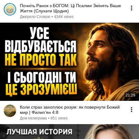
Почніть Ранок з БОГОМ: Ці Псалми Змінять Ваше
Життя (Слухати Щодня)
Джерело Спокою
•
434K views
21:29
Коли страх захоплює розум: як повернути Божий
мир | Филип’ян 4:8
Дом пилигрима
•
851 views