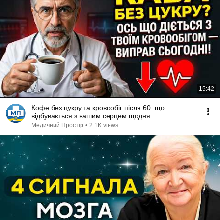
15:42
Кофе без цукру та кровообіг після 60: що
відбувається з вашим серцем щодня
Медичний Простір
•
2.1K views