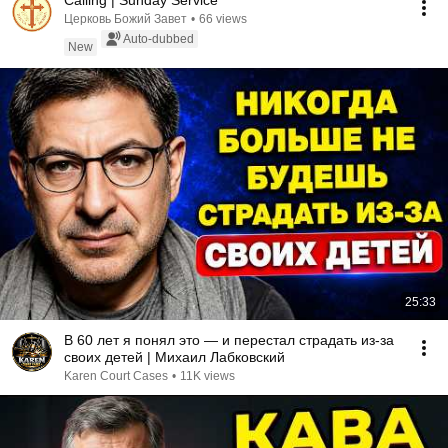
Calling | Sunday Service
Церковь Божий Завет
•
66 views
Auto-dubbed
New
25:33
В 60 лет я понял это — и перестал страдать из-за
своих детей | Михаил Лабковский
Karen Court Cases
•
11K views