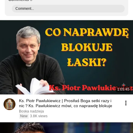
Comment...
1:05:45
Ks. Piotr Pawlukiewicz | Prosiłaś Boga setki razy i
nic？Ks. Pawlukiewicz mówi, co naprawdę blokuje
Boska nadzieja
New
3.8K views