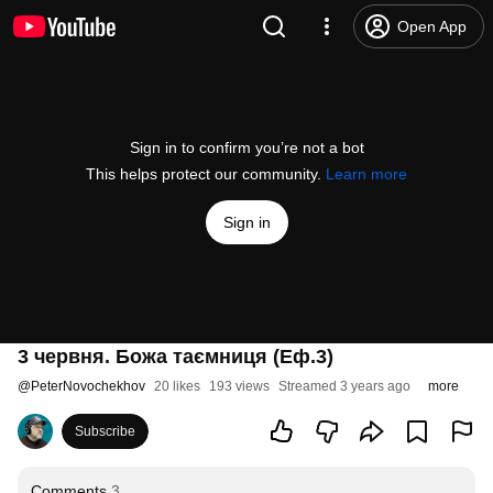
Open App
Sign in to confirm you’re not a bot
This helps protect our community.
Learn more
Sign in
3 червня. Божа таємниця (Еф.3)
@
PeterNovochekhov
20 likes
193 views
Streamed 3 years ago
more
Subscribe
Comments
3