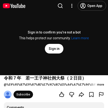
Open App
Sign in to confirm you’re not a bot
This helps protect our community.
Learn more
Sign in
令和７年 若一王子神社例大祭（２日目）
@
%E9%95%B7%E9%87%8E%E7%9C%8C%E5%A4%A7%E7%94%BA%E5%B8
more
Subscribe
Comments