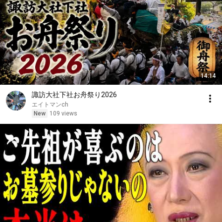
14:14
諏訪大社下社お舟祭り2026
エイトマンch
New
109 views