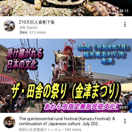
34:15
210天巨人索豹下集
JPA. Ranch
New
613 views
56:51
The quintessential rural festival (Kanazu Festival): A
continuation of Japanese culture. July 202...
昭和の永美繁蔵チャンネル
•
543 views