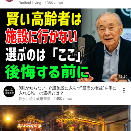
Radical Living
•
138K views
34:40
9割が知らない…介護施設に入らず“最高の老後”を手に
入れる唯一の選択とは？
静かに続く健康習慣
•
145K views