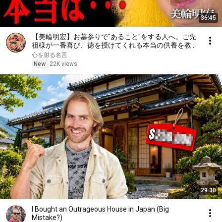
36:45
【美輪明宏】お墓参りで"あること"をする人へ。ご先
祖様が一番喜び、徳を授けてくれる本当の供養を教え
ますわよ｜偉人｜名言｜言葉の力｜人生哲学｜
心を射る名言
New
22K views
29:30
I Bought an Outrageous House in Japan (Big
Mistake?)