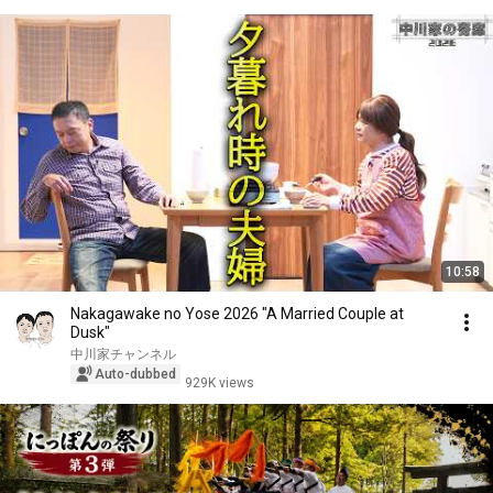
10:58
Nakagawake no Yose 2026 "A Married Couple at
Dusk"
中川家チャンネル
Auto-dubbed
929K views