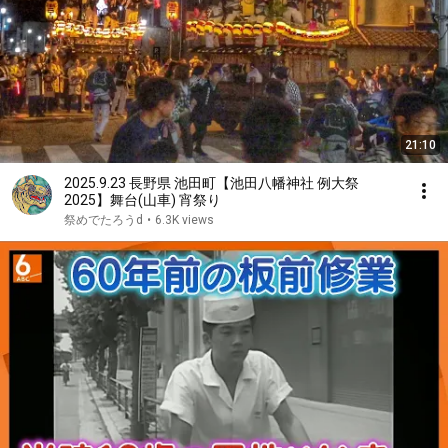
21:10
2025.9.23 長野県 池田町【池田八幡神社 例大祭
2025】舞台(山車) 宵祭り
祭めでたろうd
•
6.3K views