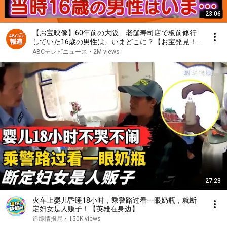
23:06
【お宝映像】60年前の大阪 老舗寿司店で板前修行
していた16歳の男性は、いまどこに？【お宝発見！
関西いまむかし】
ABCテレビニュース
•
2M views
27:23
火车上婴儿昏睡18小时，乘警路过看一眼奶瓶，就断
定妇女是人贩子！【英雄在身边】
追综情报局
•
150K views