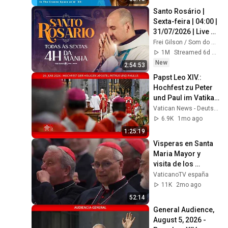
Santo Rosário | 
Sexta-feira | 04:00 | 
31/07/2026 | Live 
Ao vivo
Frei Gilson / Som do Monte - OFICIAL
1M
Streamed 6d ago
New
2:54:53
Papst Leo XIV.: 
Hochfest zu Peter 
und Paul im Vatikan 
- 29. Juni 2026
Vatican News - Deutsch
6.9K
1mo ago
1:25:19
Visperas en Santa 
Maria Mayor y 
visita de los 
cardenales a tumba 
VaticanoTV españa
de Papa Francisco 
11K
2mo ago
27 abril de 2025
52:14
General Audience, 
August 5, 2026 - 