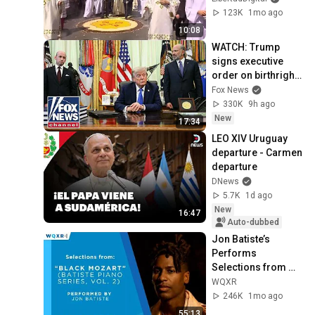
encabezada por el 
123K
1mo ago
Papa León XIV
10:08
WATCH: Trump 
signs executive 
order on birthright 
citizenship
Fox News
330K
9h ago
New
17:34
LEO XIV Uruguay 
departure - Carmen 
departure
DNews
5.7K
1d ago
New
16:47
Auto-dubbed
Jon Batiste’s 
Performs 
Selections from 
"Black Mozart" 
WQXR
Album
246K
1mo ago
55:13