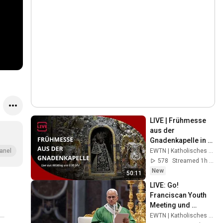
LIVE | Frühmesse 
aus der 
Gnadenkapelle in 
Altötting am 
EWTN | Katholisches Fernsehen weltweit
anel
07.08.2026
578
Streamed 1h ago
New
50:11
LIVE: Go! 
Franciscan Youth 
Meeting und 
Heilige Messe mit 
EWTN | Katholisches Fernsehen weltweit