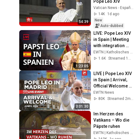
Pope Leo XIV
Vatican News - Español
14K
1d ago
New
54:39
Auto-dubbed
LIVE: Pope Leo XIV 
in Spain | Meeting 
with integration 
services for 
EWTN | Katholisches Fernsehen weltweit
migrants
1.6K
Streamed 1mo ago
1:23:05
LIVE | Pope Leo XIV 
in Spain | Arrival, 
Official Welcome 
and Meeting 
EWTN News
Authorities | June 6, 
80K
Streamed 2mo ago
2026
3:01:30
Im Herzen des 
Vatikans – Wo die 
Päpste ruhen
EWTN | Katholisches Fernsehen weltweit
163K
1y ago