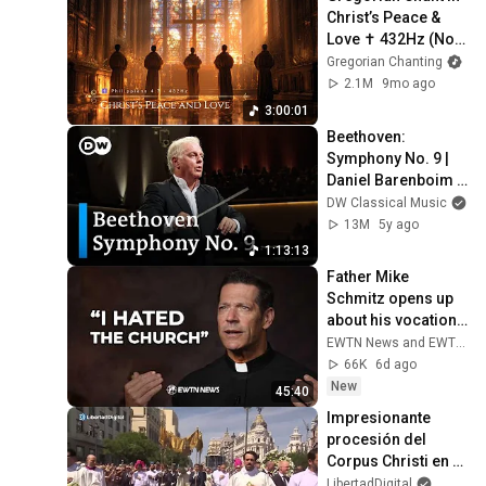
Christ’s Peace & 
Love ✝️ 432Hz (No 
Ads) | Gregorian 
Gregorian Chanting
Chanting
2.1M
9mo ago
3:00:01
Beethoven: 
Symphony No. 9 | 
Daniel Barenboim & 
the West-Eastern 
DW Classical Music
Divan Orchestra 
13M
5y ago
(complete 
1:13:13
symphony)
Father Mike 
Schmitz opens up 
about his vocation, 
faith, & his first trip 
EWTN News and EWTN
to Ireland | EWTN 
66K
6d ago
News
New
45:40
Impresionante 
procesión del 
Corpus Christi en 
Madrid 
LibertadDigital