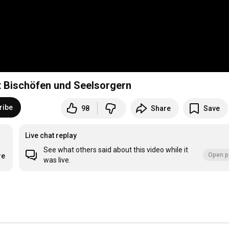
it Bischöfen und Seelsorgern
ribe
98
Share
Save
Live chat replay
See what others said about this video while it
Open p
re
was live.