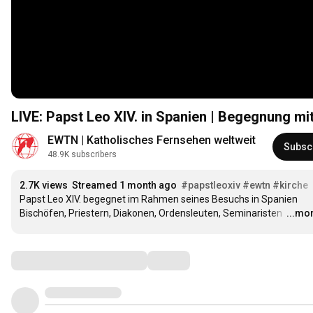
LIVE: Papst Leo XIV. in Spanien | Begegnung m
EWTN | Katholisches Fernsehen weltweit
Subsc
48.9K subscribers
2.7K views
Streamed 1 month ago
#papstleoxiv
#ewtn
#kirche
Papst Leo XIV. begegnet im Rahmen seines Besuchs in Spanien 
Bischöfen, Priestern, Diakonen, Ordensleuten, Seminaristen 
…
...mo
Comments