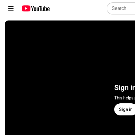
Sign i
This helps
Sign in