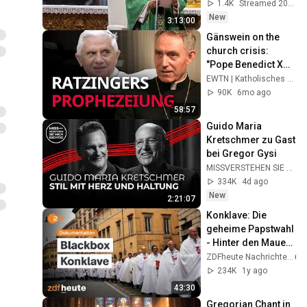
Papst Leo XIV. in 
1.4K
Streamed 20h ago
Assisi
New
3:13:00
Gänswein on the 
church crisis: 
"Pope Benedict XVI 
had warned us!"
EWTN | Katholisches Fernsehen weltweit
90K
6mo ago
58:57
Guido Maria 
Kretschmer zu Gast 
bei Gregor Gysi
MISSVERSTEHEN SIE MICH RICHTIG
334K
4d ago
New
2:21:07
Konklave: Die 
geheime Papstwahl 
- Hinter den Mauern 
des Vatikan
ZDFheute Nachrichten
234K
1y ago
43:30
Gregorian Chant in 