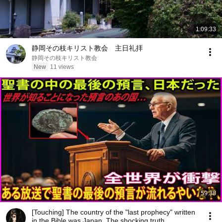
1:09:33
静岡その枝キリスト教会 主日礼拝
静岡その枝キリスト教会
New
11 views
59:38
[Touching] The country of the "last prophecy" written
in the Bible was Japan. The shocking truth ...