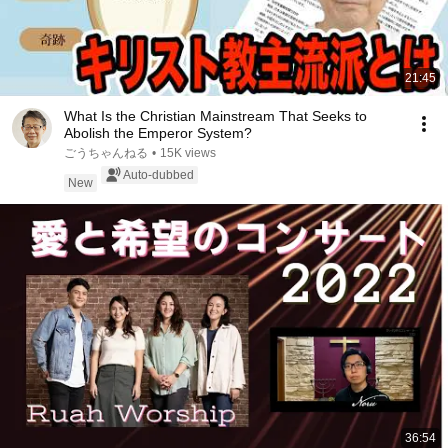
21:45
What Is the Christian Mainstream That Seeks to
Abolish the Emperor System?
ごうちゃんねる
•
15K views
Auto-dubbed
New
36:54