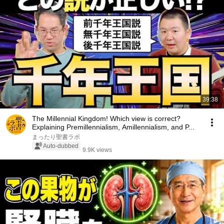
39:38
The Millennial Kingdom! Which view is correct?
Explaining Premillennialism, Amillennialism, and P...
まったり聖書ラボ
Auto-dubbed
9.9K views