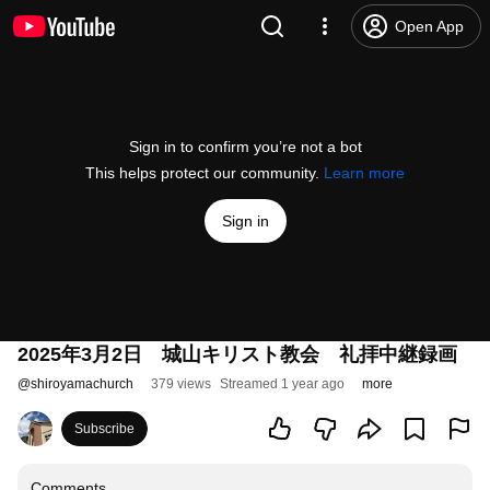
Open App
Sign in to confirm you’re not a bot
This helps protect our community.
Learn more
Sign in
2025年3月2日 城山キリスト教会 礼拝中継録画
@
shiroyamachurch
379 views
Streamed 1 year ago
more
Subscribe
Comments