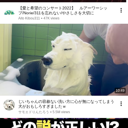
【愛と希望のコンサート2022】 ルアーワーシッ
プ/Norie/311を忘れない/やさしさを大切に
Aito Kibou311
•
47K views
10:49
じいちゃんの容赦ない洗い方に心が無になってしまう
犬がおもしろすぎましたｗ
サモエドりんたろう
•
5.5M views