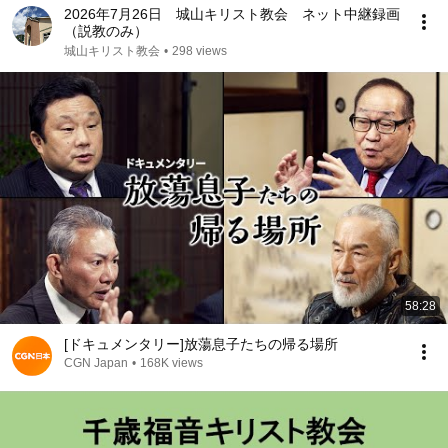
2026年7月26日 城山キリスト教会 ネット中継録画
（説教のみ）
城山キリスト教会
•
298 views
58:28
[ドキュメンタリー]放蕩息子たちの帰る場所
CGN Japan
•
168K views