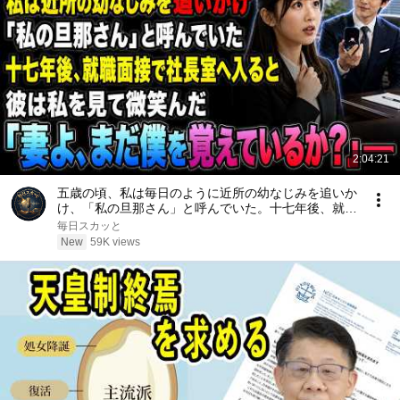
2:04:21
五歳の頃、私は毎日のように近所の幼なじみを追いか
け、「私の旦那さん」と呼んでいた。十七年後、就職
面接で社長室へ入ると、彼は私を見て微笑んだ。「妻
毎日スカッと
よ、まだ僕を覚えているか？」――
New
59K views