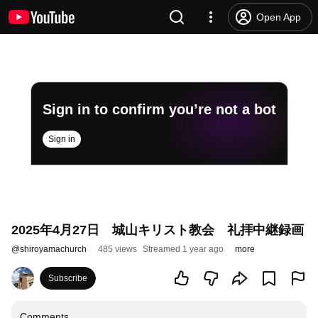
Open App
Sign in to confirm you’re not a bot
Sign in
2025年4月27日 城山キリスト教会 礼拝中継録画
@
shiroyamachurch
485 views
Streamed 1 year ago
more
Subscribe
Comments