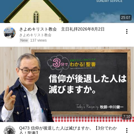
25:07
きよめキリスト教会 主日礼拝2026年8月2日
きよめキリスト教会
New
137 views
7:10
Q473 信仰が後退した人は滅びますか。【3分でわか
る！聖書】