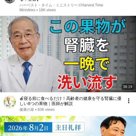
ハーベスト・タイム・ミニストリーズHarvest Time
Ministries
•
18K views
38:19
🍎寝る前に食べるだけ！高齢者の健康を守る腎臓に優
しい8つの果物｜医師が解説
健康の扉
•
83K views