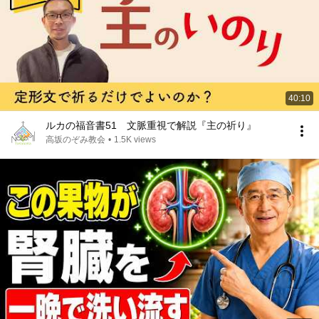
40:10
ルカの福音書51 文脈重視で解説『主の祈り』
高坂のぞみ教会
•
1.5K views