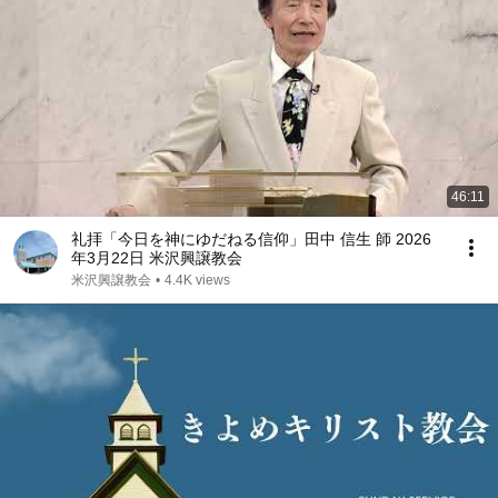
46:11
礼拝「今日を神にゆだねる信仰」田中 信生 師 2026
年3月22日 米沢興譲教会
米沢興譲教会
•
4.4K views