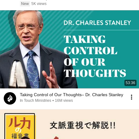
New
5K views
53:36
Taking Control of Our Thoughts– Dr. Charles Stanley
In Touch Ministries
•
16M views