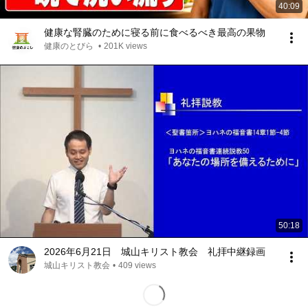
40:09
健康な腎臓のために寝る前に食べるべき最高の果物
健康のとびら
•
201K views
50:18
2026年6月21日 城山キリスト教会 礼拝中継録画
城山キリスト教会
•
409 views