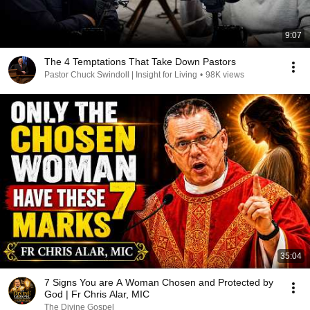
9:07
The 4 Temptations That Take Down Pastors
Pastor Chuck Swindoll | Insight for Living
•
98K views
35:04
7 Signs You are A Woman Chosen and Protected by
God | Fr Chris Alar, MIC
The Divine Gospel