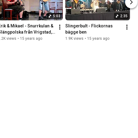
5:03
2:35
Erik & Mikael - Snurrkulan & 
Slingerbult - Flickornas 
Slängpolska från Vrigstad, 
bägge ben
Live @ Stjärnsund Kyrka
.2K views
•
15 years ago
1.9K views
•
15 years ago