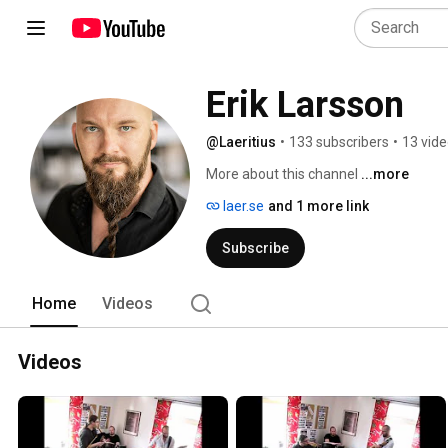
Erik Larsson
@Laeritius
•
133 subscribers
•
13 vid
More about this channel
...more
laer.se
and 1 more link
Subscribe
Home
Videos
Videos