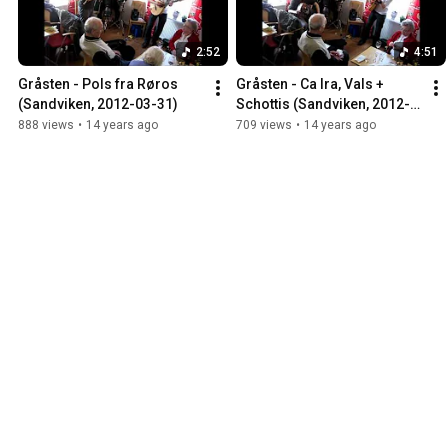
2:52
4:51
Gråsten - Pols fra Røros 
Gråsten - Ca Ira, Vals + 
(Sandviken, 2012-03-31)
Schottis (Sandviken, 2012-
03-31)
888 views
•
14 years ago
709 views
•
14 years ago