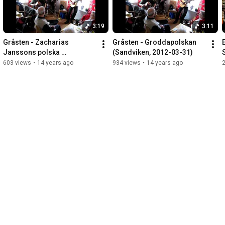
3:19
3:11
Gråsten - Zacharias 
Gråsten - Groddapolskan 
Janssons polska 
(Sandviken, 2012-03-31)
(Sandviken, 2012-03-31)
603 views
•
14 years ago
934 views
•
14 years ago
2