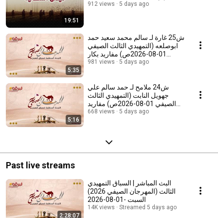
912 views
5 days ago
19:51
ش25 غارة لـ سالم محمد سعيد حمد
ابوصلعه (التمهيدي الثالث الصيفي
01-08-2026ص) مفاريد بكار
2:55:81
981 views
5 days ago
5:35
ش24 ملامح لـ حمد سالم علي
جهويل النابت (التمهيدي الثالث
الصيفي 01-08-2026ص) مفاريد
5 days ago
بكار 2:55:37
668 views
5:16
Past live streams
البث المباشر | السباق التمهيدي
الثالث (المهرجان الصيفي 2026)
السبت -01-08-2026
14K views
Streamed 5 days ago
2:28:07