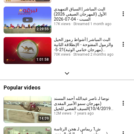
البث المباشر | السباق التمهيدي
الأول (المهرجان الصيفي 2026)
السبت - 04-07-2026
17K views
Streamed 1 month ago
2:29:55
البث المباشر | أشواط رموز الحيل
والزمول المفتوحة - الإنطلاقة الثانية
(مهرجان ختامي الوثبة)21-5-
Streamed 2 months ago
2026م
70K views
1:01:58
Popular videos
نوضا لـ ناصر عبدالله أحمد المسند
(مهرجان سمو الأمير المفدى
10/4/2019)السيف الفضي للحيل
7 years ago
مفتوح 12:08:5
12M views
14:09
ش1 ريماس لـ هجن الرئاسة