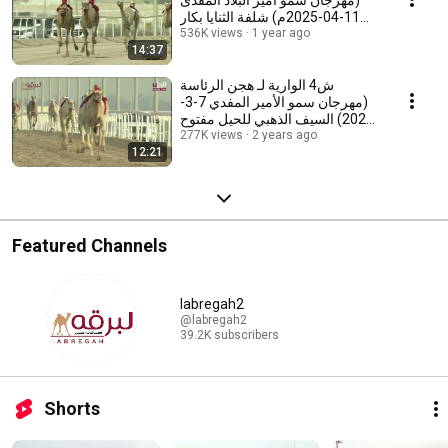
(مهرجان سمو أمير البلاد المفدى
11-04-2025م) شلفة الثنايا بكار
1 year ago
مفتوح 11:57:66
536K views
14:37
ش4 الوارية لـ هجن الرئاسة
(مهرجان سمو الأمير المفدي 7-3-
2024) السيف الذهبي للحيل مفتوح
11:47:40
277K views
2 years ago
12:21
Featured Channels
labregah2
@labregah2
39.2K subscribers
Shorts