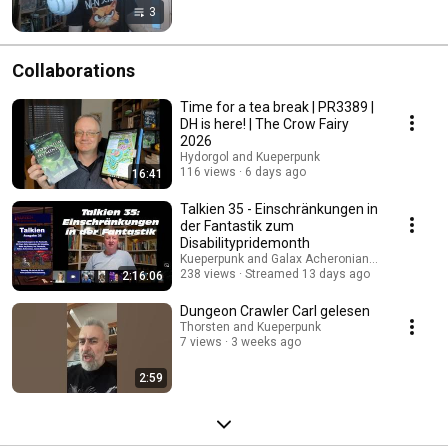
3
Collaborations
Time for a tea break | PR3389 |
DH is here! | The Crow Fairy
2026
Hydorgol and Kueperpunk
116 views
6 days ago
16:41
Talkien 35 - Einschränkungen in
der Fantastik zum
Disabilitypridemonth
Kueperpunk and Galax Acheronian für die Ohren
238 views
Streamed 13 days ago
2:16:06
Dungeon Crawler Carl gelesen
Thorsten and Kueperpunk
7 views
3 weeks ago
2:59