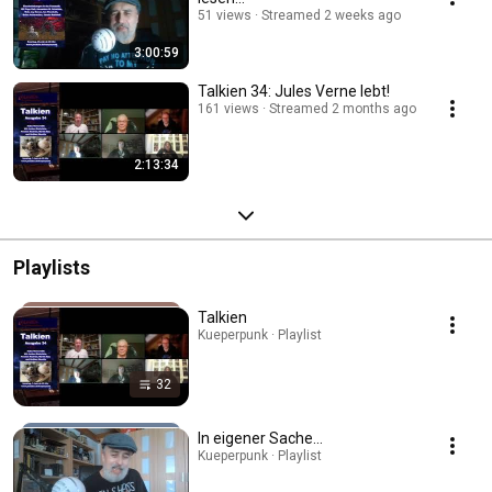
51 views
Streamed 2 weeks ago
3:00:59
Talkien 34: Jules Verne lebt!
161 views
Streamed 2 months ago
2:13:34
Playlists
Talkien
Kueperpunk · Playlist
32
In eigener Sache…
Kueperpunk · Playlist