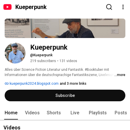
Kueperpunk
Kueperpunk
@Kueperpunk
219 subscribers
•
131 videos
Alles über Science Fiction Literatur und Fantastik. #Booktuber mit 
Informationen über die deutschsprachige Fantastikszene, Livelesunge und 
...more
der Live Talkshow Talkien  mit Frederic Brake. 
kueperpunk2024.blogspot.com
and 3 more links
Subscribe
Home
Videos
Shorts
Live
Playlists
Posts
Videos