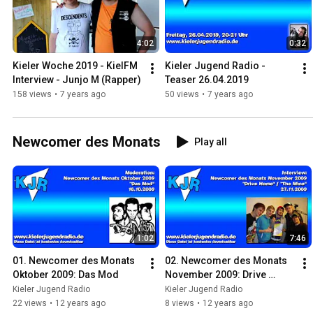
4:02
0:32
Kieler Woche 2019 - KielFM 
Kieler Jugend Radio - 
Interview - Junjo M (Rapper)
Teaser 26.04.2019
158 views
•
7 years ago
50 views
•
7 years ago
Newcomer des Monats
Play all
1:02
7:46
01. Newcomer des Monats 
02. Newcomer des Monats 
Oktober 2009: Das Mod
November 2009: Drive 
Home
Kieler Jugend Radio
Kieler Jugend Radio
22 views
•
12 years ago
8 views
•
12 years ago