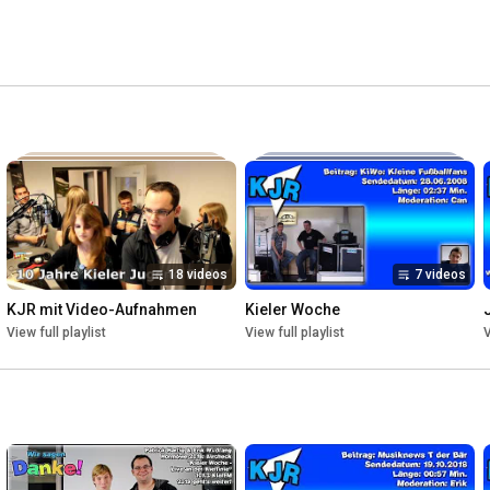
z empfangbar und seit 2008 auch weltweit über den 
18 videos
7 videos
KJR mit Video-Aufnahmen
Kieler Woche
View full playlist
View full playlist
V