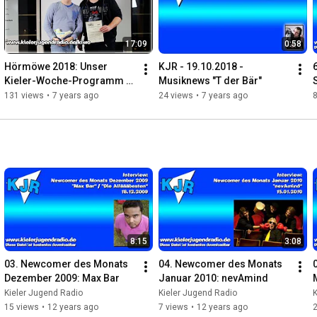
17:09
0:58
Hörmöwe 2018: Unser 
KJR - 19.10.2018 - 
Kieler-Woche-Programm 
Musiknews "T der Bär"
gewinnt!
131 views
•
7 years ago
24 views
•
7 years ago
8
8:15
3:08
03. Newcomer des Monats 
04. Newcomer des Monats 
Dezember 2009: Max Bar
Januar 2010: nevAmind
Kieler Jugend Radio
Kieler Jugend Radio
K
15 views
•
12 years ago
7 views
•
12 years ago