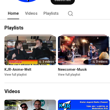
KielFM ist im Raum Kiel über 101.2 MH
Livestream. 
Home
Videos
Playlists
Playlists
3 videos
3 videos
KJR-Anime-Welt
Newcomer-Musik
View full playlist
View full playlist
Videos