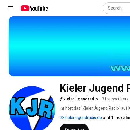
Kieler Jugend 
@kielerjugendradio
•
31 subscribers
Ihr hört das "Kieler Jugend Radio" auf
deutschen Single-Charts, Bekloppten
kielerjugendradio.de
and 1 more li
Monats und dem Anime-SuperHit. Wir 
Sendung existiert seit dem 27.08.200
Subscribe