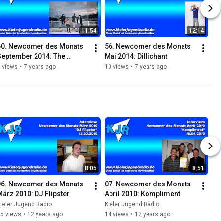
11:54
12:14
60. Newcomer des Monats 
56. Newcomer des Monats 
September 2014: The 
Mai 2014: Dillichant
byAgent
 views
•
7 years ago
10 views
•
7 years ago
8:05
8:51
06. Newcomer des Monats 
07. Newcomer des Monats 
März 2010: DJ Flipster
April 2010: Kompliment
ieler Jugend Radio
Kieler Jugend Radio
25 views
•
12 years ago
14 views
•
12 years ago