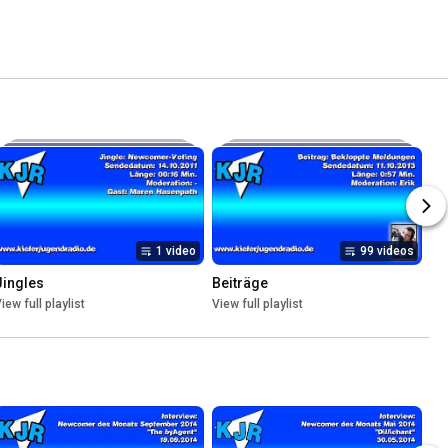
1 video
99 videos
Jingles
Beiträge
iew full playlist
View full playlist