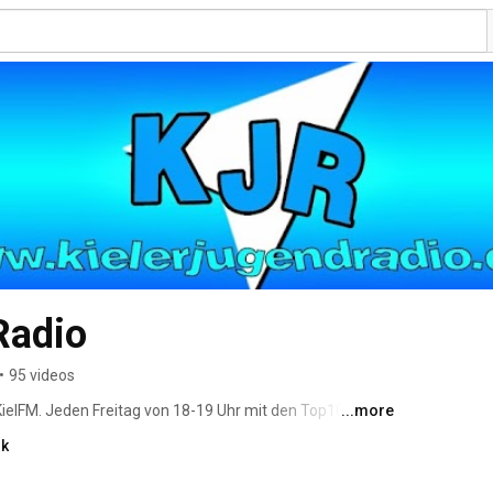
Radio
•
95 videos
 KielFM. Jeden Freitag von 18-19 Uhr mit den Top10 der 
...more
 Meldungen, Musik- und Prominews, dem Newcomer des 
nk
interviewen Newcomer und Anime-Sänger/innen. Die 
4 und läuft seitdem immer auf demselben Sendeplatz. 