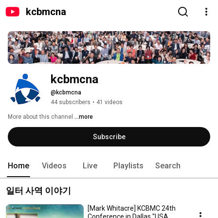
kcbmcna
kcbmcna
@kcbmcna
44 subscribers
•
41 videos
More about this channel
...more
Subscribe
Home
Videos
Live
Playlists
Search
일터 사역 이야기
[Mark Whitacre] KCBMC 24th
Conference in Dallas "USA