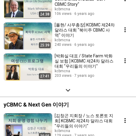
CBMC Story"
kcbmcna
106 views
6 years ago
24:38
[폴현/ 사무총장] KCBMC 제24차
달라스 대회 "북미주 CBMC 사
역" 이야기
kcbmcna
240 views
6 years ago
25:39
[박화실 대표 / State Farm 박화
실 보험 ] KCBMC 제24차 달라스
대회 "우리들의 이야기"
kcbmcna
203 views
7 years ago
27:41
yCBMC & Next Gen 이야기
[김창곤 지회장 / 노스 토론토 지
회] KCBMC 제24차 달라스 대회
"우리들의 이야기"
kcbmcna
129 views
7 years ago