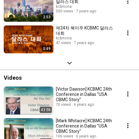
달라스 대회
kcbmcna
500 views
7 years ago
2:53
제24차 북미주 KCBMC 달라스
대회
kcbmcna
47 views
7 years ago
0:49
Videos
[Victor Dawson] KCBMC 24th
Conference in Dallas "USA
CBMC Story"
70 views
6 years ago
43:00
[Mark Whitacre] KCBMC 24th
Conference in Dallas "USA
CBMC Story"
106 views
6 years ago