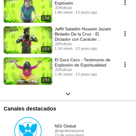
Explosión
JDRoficial
1.9K views
13 years ago
1:56
Jaffit Saladim Hussein Jazam
Binladin De la Cruz - El
Dictador con Carácter
Explosivo
JDRoficial
1.1K views
13 years ago
2:03
El Gurú Cero - Testimonio de
Explosión de Espiritualidad
JDRoficial
2.3K views
13 years ago
2:55
Canales destacados
NGI Global
@nginternacional
15.4K subscribers