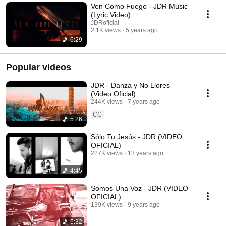
Ven Como Fuego - JDR Music
(Lyric Video)
JDRoficial
2.1K views
5 years ago
6:29
Popular videos
JDR - Danza y No Llores
(Video Oficial)
244K views
7 years ago
CC
5:26
Sólo Tu Jesús - JDR (VIDEO
OFICIAL)
227K views
13 years ago
4:45
Somos Una Voz - JDR (VIDEO
OFICIAL)
139K views
9 years ago
5:32