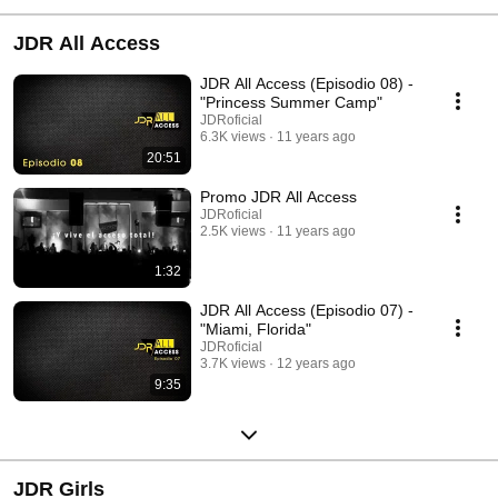
JDR All Access
JDR All Access (Episodio 08) -
"Princess Summer Camp"
JDRoficial
6.3K views
11 years ago
20:51
Promo JDR All Access
JDRoficial
2.5K views
11 years ago
1:32
JDR All Access (Episodio 07) -
"Miami, Florida"
JDRoficial
3.7K views
12 years ago
9:35
JDR Girls