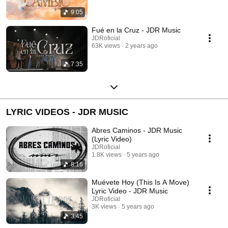
9:05
Fué en la Cruz - JDR Music
JDRoficial
63K views
2 years ago
7:35
LYRIC VIDEOS - JDR MUSIC
Abres Caminos - JDR Music
(Lyric Video)
JDRoficial
1.8K views
5 years ago
8:16
Muévete Hoy (This Is A Move)
Lyric Video - JDR Music
JDRoficial
3K views
5 years ago
3:45