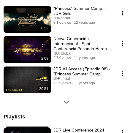
"Princess" Summer Camp -
JDR Girls
JDRoficial
3.1K views
12 years ago
0:52
Nueva Generación
Internacional - Spot
Conferencia Pasando Herencia
- Mérida, Yucatán
NGI Global
2.7K views
11 years ago
2:09
JDR All Access (Episodio 08) -
"Princess Summer Camp"
JDRoficial
6.3K views
11 years ago
20:51
Playlists
JDR Live Conference 2024