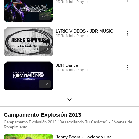
JDRoficial · Playlist
1
LYRIC VIDEOS - JDR MUSIC
JDRoficial · Playlist
3
JDR Dance
JDRoficial · Playlist
8
Campamento Explosión 2013
Campamento Explosión 2013 "Desarrollando Tu Carácter" - Jóvenes de
Rompimiento
Jenny Boom - Haciendo una