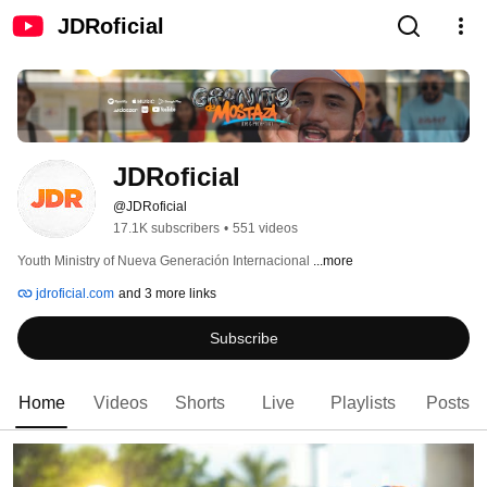
JDRoficial
JDRoficial
@JDRoficial
17.1K subscribers
•
551 videos
Youth Ministry of Nueva Generación Internacional 
...more
jdroficial.com
and 3 more links
Subscribe
Home
Videos
Shorts
Live
Playlists
Posts