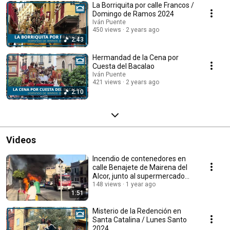
La Borriquita por calle Francos /
Domingo de Ramos 2024
Iván Puente
450 views
2 years ago
2:43
Hermandad de la Cena por
Cuesta del Bacalao
Iván Puente
421 views
2 years ago
2:10
Videos
Incendio de contenedores en
calle Benajete de Mairena del
Alcor, junto al supermercado
Hnos. Morillo
148 views
1 year ago
1:51
Misterio de la Redención en
Santa Catalina / Lunes Santo
2024