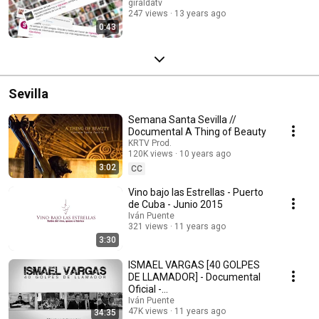
giraldatv
247 views
13 years ago
0:43
Sevilla
Semana Santa Sevilla //
Documental A Thing of Beauty
KRTV Prod.
120K views
10 years ago
3:02
CC
Vino bajo las Estrellas - Puerto
de Cuba - Junio 2015
Iván Puente
321 views
11 years ago
3:30
ISMAEL VARGAS [40 GOLPES
DE LLAMADOR] - Documental
Oficial -
40golpesdellamador.com
Iván Puente
47K views
11 years ago
34:35