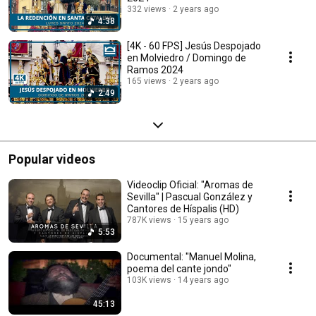
332 views
2 years ago
4:38
[4K - 60 FPS] Jesús Despojado
en Molviedro / Domingo de
Ramos 2024
165 views
2 years ago
2:49
Popular videos
Videoclip Oficial: "Aromas de
Sevilla" | Pascual González y
Cantores de Híspalis (HD)
787K views
15 years ago
5:53
Documental: "Manuel Molina,
poema del cante jondo"
103K views
14 years ago
45:13