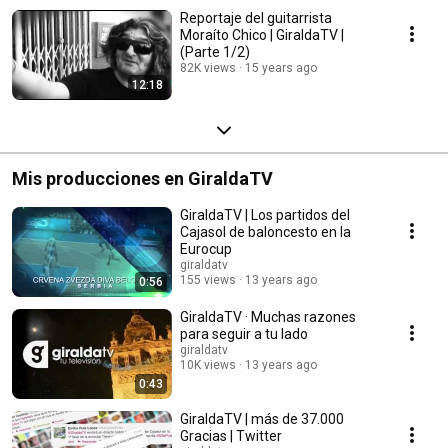
Reportaje del guitarrista
Moraíto Chico | GiraldaTV |
(Parte 1/2)
82K views
15 years ago
12:18
Mis producciones en GiraldaTV
GiraldaTV | Los partidos del
Cajasol de baloncesto en la
Eurocup
giraldatv
155 views
13 years ago
0:56
GiraldaTV · Muchas razones
para seguir a tu lado
giraldatv
10K views
13 years ago
0:43
GiraldaTV | más de 37.000
Gracias | Twitter