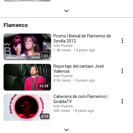
Flamenco
Promo | Bienal de Flamenco de
Sevilla 2012
Iván Puente
1.4K views
14 years ago
1:01
Reportaje del cantaor José
Valencia
Iván Puente
8.5K views
14 years ago
33:58
Cabecera de com.Flamenco |
GiraldaTV
Iván Puente
440 views
14 years ago
0:16