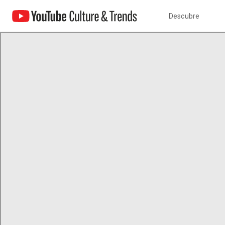
Descubre