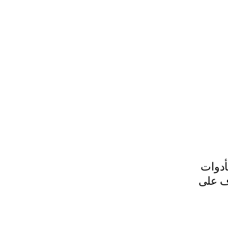
أدوات
َف على