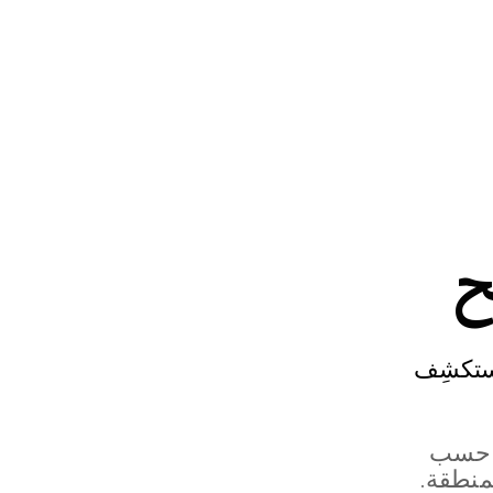
ح
ت المتاحة لتحقيق الربح على YouTube واستكشِف
ف حسب
منطقة.