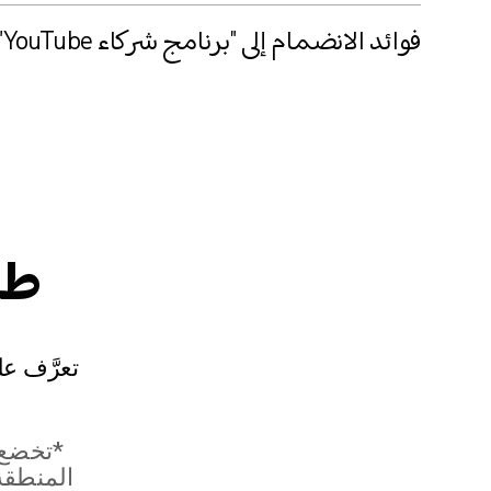
فوائد الانضمام إلى "برنامج شركاء YouTube"
طر
*تخضع 
المنطقة