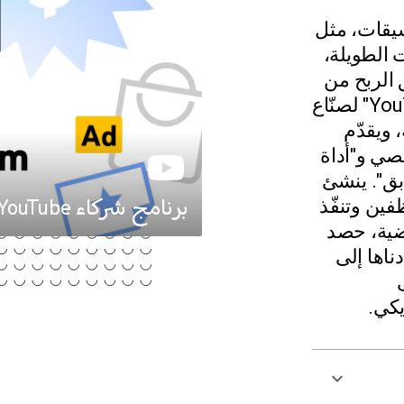
ى YouTube بعدة تنسيقات، مثل
يوهات الطويلة،
 الربح من
كلّ هذه التنسيقات. يتيح "برنامج شركاء YouTube" لصنّاع
 ويقدّم
صي و"أداة
بق". ينشئ
برنامج شركاء YouTube: كيفية تحقيق الربح على YouTube
فين وتنفّذ
ضية، حصد
ناها إلى