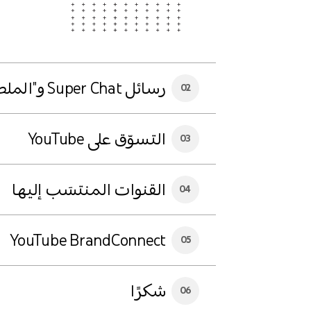
رسائل Super Chat و"الملصقات العجيبة"
02
التسوّق على YouTube
03
القنوات المنتسَب إليها
04
YouTube BrandConnect
05
شكرًا
06