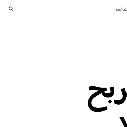
شائعة
ربح