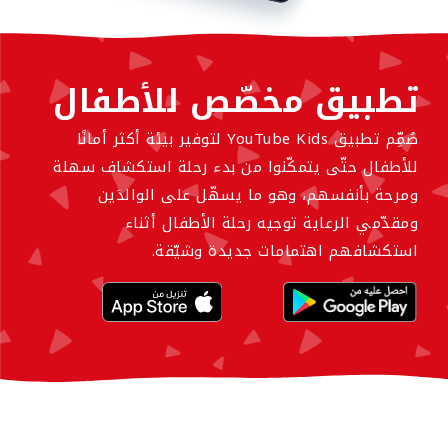
تطبيق مخصّص للأطفال
صُمِّم تطبيق YouTube Kids لتوفير بيئة أكثر أمانًا
للأطفال حتّى يتمكّنوا من بدء رحلة استكشاف سهلة
ومرحة بأنفسهم، وهو ما يسهّل على الوالدَين
ومقدّمي الرعاية توجيه رحلة الأطفال أثناء
استكشافهم اهتمامات جديدة وشيّقة.