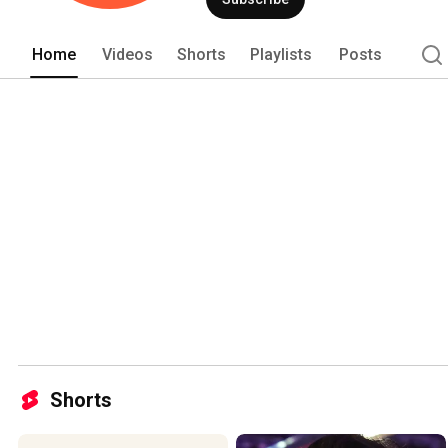
casos de sucesso usando a nossa plat
Home
Videos
Shorts
Playlists
Posts
Shorts