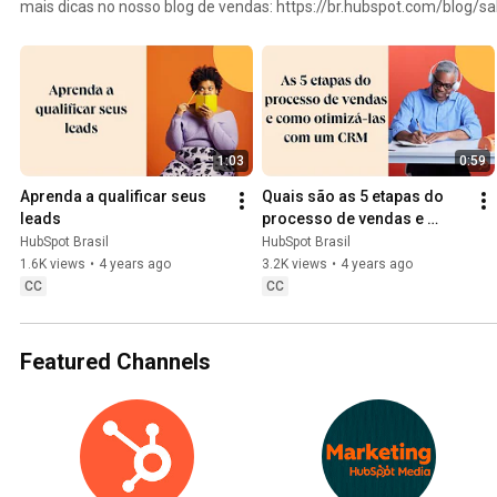
mais dicas no nosso blog de vendas: https://br.hubspot.com/blog/sa
1:03
0:59
Aprenda a qualificar seus 
Quais são as 5 etapas do 
leads
processo de vendas e 
como otimizá-las com um 
HubSpot Brasil
HubSpot Brasil
CRM
1.6K views
•
4 years ago
3.2K views
•
4 years ago
CC
CC
Featured Channels