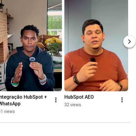
Integração HubSpot + 
HubSpot AEO
WhatsApp
32 views
51 views