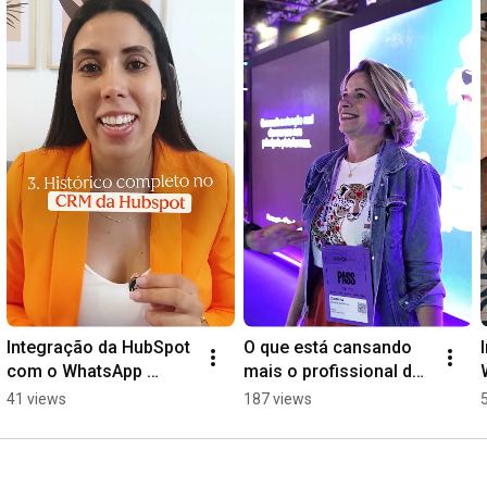
Integração da HubSpot 
O que está cansando 
com o WhatsApp 
mais o profissional de 
Coexistence
marketing?
41 views
187 views