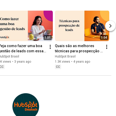
1:01
1:04
Veja como fazer uma boa 
Quais são as melhores 
gestão de leads com essas 
técnicas para prospecção 
dicas
de leads?
ubSpot Brasil
HubSpot Brasil
1K views
•
3 years ago
1.3K views
•
4 years ago
CC
CC