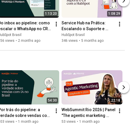
1:13:20
1:08:29
Do inbox ao pipeline: como 
Service Hub na Prática: 
escalar o WhatsApp no CRM 
Escalando o Suporte e 
com a HubSpot | Webinar 
Customer Success com a 
ubSpot Brasil
HubSpot Brasil
2026
HubSpot
556 views
•
2 months ago
346 views
•
5 months ago
54:30
22:18
or trás do pipeline: a 
WebSummit Rio 2026 | Panel 
verdade sobre vendas com 
"The agentic marketing 
IA no Brasil
playbook in 2026"
103 views
•
1 month ago
53 views
•
1 month ago