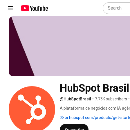
HubSpot Brasil
@HubSpotBrasil
•
7.75K subscribers
•
A plataforma de negócios com IA agên
precisa para marketing, vendas, atend
br.hubspot.com/products/get-start
canal, veja dicas de como usar as noss
vendas, serviço ao cliente, gestão de 
Subscribe