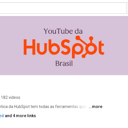
182 videos
tica da HubSpot tem todas as ferramentas que você 
...more
imento ao cliente e gerenciamento de conteúdo. Neste 
ed
and 4 more links
as ferramentas, orientações sobre marketing, IA, 
conteúdo e outros, além de depoimentos de clientes e 