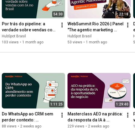
54:30
22:18
Por trás do pipeline: a 
WebSummit Rio 2026 | Panel 
verdade sobre vendas com 
"The agentic marketing 
IA no Brasil
playbook in 2026"
HubSpot Brasil
HubSpot Brasil
H
103 views
•
1 month ago
53 views
•
1 month ago
1:11:25
1:29:40
Do WhatsApp ao CRM sem 
Masterclass AEO na prática: 
P
perder contexto: 
da resposta da IA à 
CoExistence, WhatsApp 
oportunidade de negócio
88 views
•
2 weeks ago
229 views
•
2 weeks ago
Home e Customer Agent | 