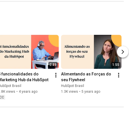
0:49
1:55
4 funcionalidades do 
Alimentando as Forças do 
Marketing Hub da HubSpot
seu Flywheel
ubSpot Brasil
HubSpot Brasil
.8K views
•
4 years ago
1.3K views
•
5 years ago
CC