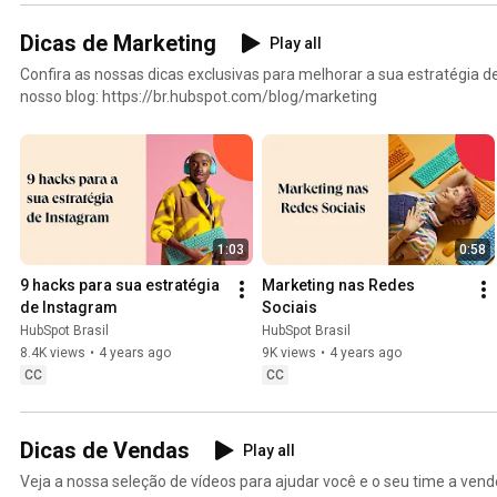
Dicas de Marketing
Play all
Confira as nossas dicas exclusivas para melhorar a sua estratégia de Marketing.
nosso blog: https://br.hubspot.com/blog/marketing
1:03
0:58
9 hacks para sua estratégia 
Marketing nas Redes 
de Instagram
Sociais
HubSpot Brasil
HubSpot Brasil
8.4K views
•
4 years ago
9K views
•
4 years ago
CC
CC
Dicas de Vendas
Play all
Veja a nossa seleção de vídeos para ajudar você e o seu time a vend