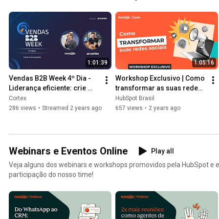
1:01:39
1:05:16
Vendas B2B Week 4º Dia - 
Workshop Exclusivo | Como 
Liderança eficiente: crie 
transformar as suas redes 
processos cíclicos e 
sociais com o Canva e a 
Cortex
HubSpot Brasil
gerencie a máquina de 
HubSpot
286 views
•
Streamed 2 years ago
657 views
•
2 years ago
vendas
Webinars e Eventos Online
Play all
Veja alguns dos webinars e workshops promovidos pela HubSpot e 
participação do nosso time!