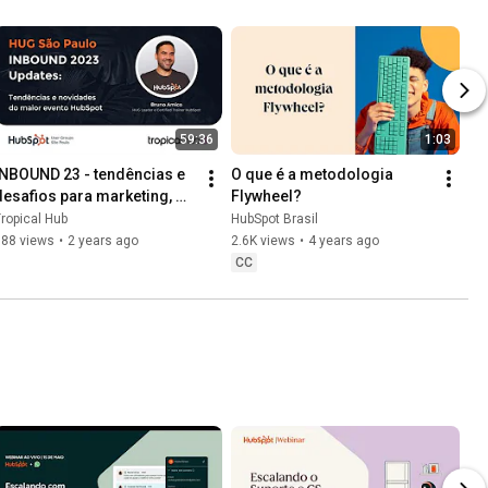
59:36
1:03
INBOUND 23 - tendências e 
O que é a metodologia 
desafios para marketing, 
Flywheel?
vendas e atendimento 
ropical Hub
HubSpot Brasil
[Webinar]
188 views
•
2 years ago
2.6K views
•
4 years ago
CC