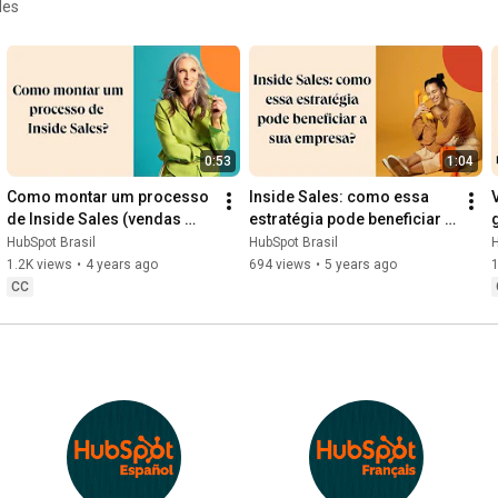
les
0:53
1:04
Como montar um processo 
Inside Sales: como essa 
de Inside Sales (vendas 
estratégia pode beneficiar a 
internas)?
sua empresa?
HubSpot Brasil
HubSpot Brasil
H
1.2K views
•
4 years ago
694 views
•
5 years ago
CC