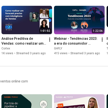
1:01:52
1:22:06
Análise Preditiva de 
Webinar - Tendências 2023: 
Vendas: como realizar um 
a era do consumidor 
forecast preciso com 
conectado
Cortex
GHFLY
T
Inteligência de Vendas
1K views
•
Streamed 3 years ago
415 views
•
Streamed 3 years ago
eventos online com