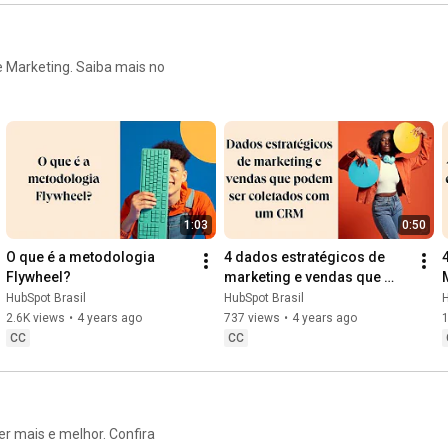
HubSpot 2026
 Saiba mais no
1:03
0:50
O que é a metodologia 
4 dados estratégicos de 
Flywheel?
marketing e vendas que 
podem ser coletados e 
HubSpot Brasil
HubSpot Brasil
H
consultados em um CRM
2.6K views
•
4 years ago
737 views
•
4 years ago
1
CC
CC
er mais e melhor. Confira