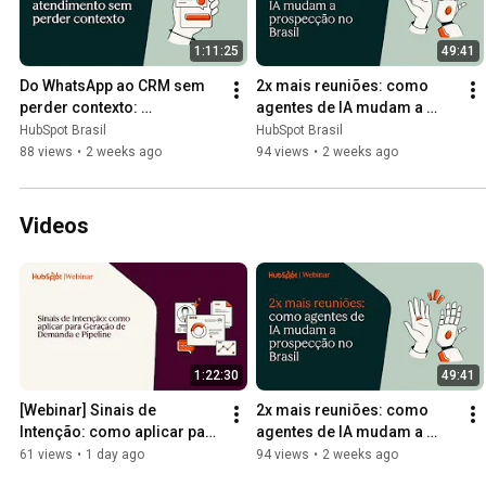
1:11:25
49:41
Do WhatsApp ao CRM sem 
2x mais reuniões: como 
perder contexto: 
agentes de IA mudam a 
CoExistence, WhatsApp 
prospecção no Brasil
HubSpot Brasil
HubSpot Brasil
Home e Customer Agent | 
88 views
•
2 weeks ago
94 views
•
2 weeks ago
HubSpot 2026
Videos
1:22:30
49:41
[Webinar] Sinais de 
2x mais reuniões: como 
Intenção: como aplicar para 
agentes de IA mudam a 
Geração de Demanda e 
prospecção no Brasil
61 views
•
1 day ago
94 views
•
2 weeks ago
Pipeline