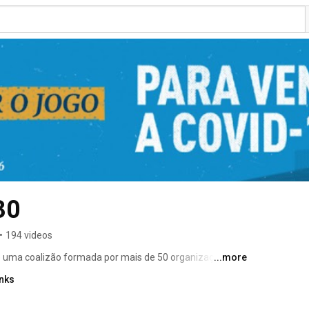
30
•
194 videos
uma coalizão formada por mais de 50 organizações 
...more
is, fóruns e fundações brasileiras que atuam no 
inks
oramento da Agenda 2030 no Brasil. Assine nosso 
/gtx0Xn. 