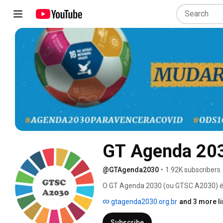
GT Agenda 20
@GTAgenda2030
•
1.92K subscribers
O GT Agenda 2030 (ou GTSC A2030) é 
não governamentais, movimentos socia
gtagenda2030.org.br
and 3 more l
seguimento da implementação e monit
boletim informativo: http://eepurl.com
Subscribe