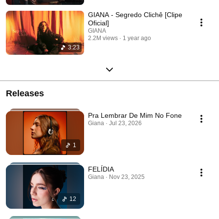
GIANA - Segredo Clichê [Clipe
Oficial]
GIANA
2.2M views
1 year ago
3:23
Releases
Pra Lembrar De Mim No Fone
Giana · Jul 23, 2026
1
FELÍDIA
Giana · Nov 23, 2025
12