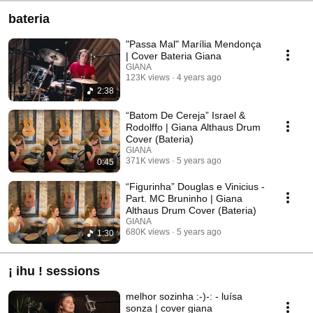
bateria
"Passa Mal" Marília Mendonça
| Cover Bateria Giana
GIANA
123K views
4 years ago
2:38
“Batom De Cereja” Israel &
Rodolffo | Giana Althaus Drum
Cover (Bateria)
GIANA
371K views
5 years ago
0:45
“Figurinha” Douglas e Vinicius -
Part. MC Bruninho | Giana
Althaus Drum Cover (Bateria)
GIANA
680K views
5 years ago
1:30
¡ ihu ! sessions
melhor sozinha :-)-: - luísa
sonza | cover giana