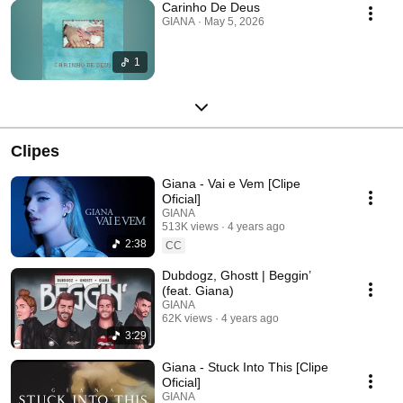
Carinho De Deus
GIANA · May 5, 2026
1
Clipes
Giana - Vai e Vem [Clipe
Oficial]
GIANA
513K views
4 years ago
2:38
CC
Dubdogz, Ghostt | Beggin’
(feat. Giana)
GIANA
62K views
4 years ago
3:29
Giana - Stuck Into This [Clipe
Oficial]
GIANA