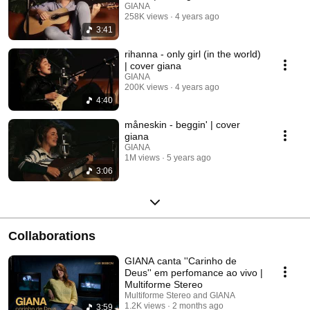
GIANA
258K views
4 years ago
3:41
rihanna - only girl (in the world)
| cover giana
GIANA
200K views
4 years ago
4:40
måneskin - beggin' | cover
giana
GIANA
1M views
5 years ago
3:06
Collaborations
GIANA canta ''Carinho de
Deus'' em perfomance ao vivo |
Multiforme Stereo
Multiforme Stereo and GIANA
1.2K views
2 months ago
3:59