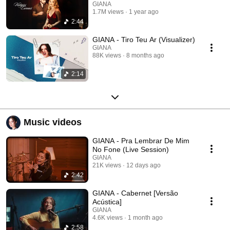
GIANA
1.7M views
1 year ago
2:44
GIANA - Tiro Teu Ar (Visualizer)
GIANA
88K views
8 months ago
2:14
Music videos
GIANA - Pra Lembrar De Mim
No Fone (Live Session)
GIANA
21K views
12 days ago
2:42
GIANA - Cabernet [Versão
Acústica]
GIANA
4.6K views
1 month ago
2:58