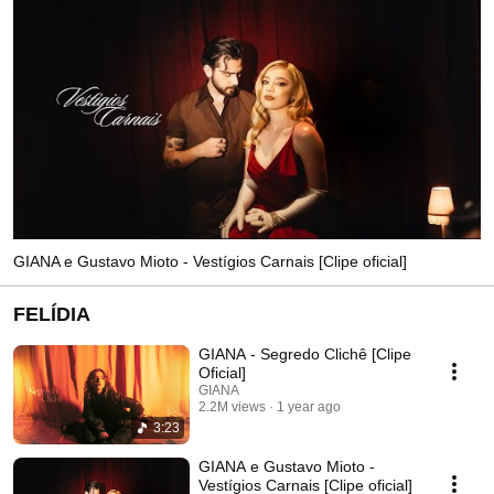
GIANA e Gustavo Mioto - Vestígios Carnais [Clipe oficial]
FELÍDIA
GIANA - Segredo Clichê [Clipe
Oficial]
GIANA
2.2M views
1 year ago
3:23
GIANA e Gustavo Mioto -
Vestígios Carnais [Clipe oficial]