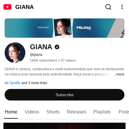
GIANA
GIANA
@giana
166K subscribers
•
97 videos
GIANA é cantora, compositora e multi-instrumentista que vem se destacando 
na música pop nacional pela autenticidade, força vocal e presença 
...more
marcante. Viralizou no TikTok, conquistou fãs fiéis e chamou atenção de 
Spotify
and 3 more links
artistas como Billie Eilish, Marília Mendonça e Teddy Swims. Já passou por 
palcos como Rock in Rio, Lollapalooza e Festival de Cannes. 
Subscribe
Home
Videos
Shorts
Releases
Playlists
Post