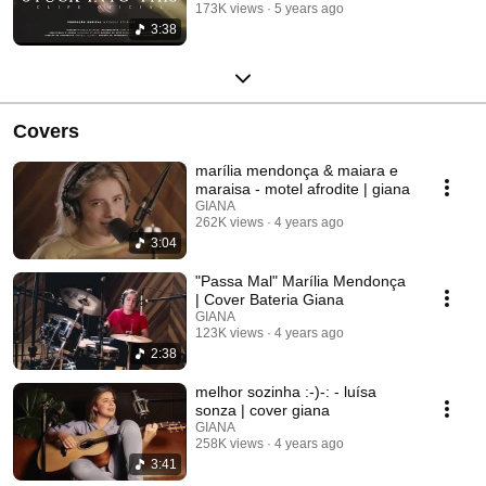
173K views
5 years ago
3:38
Covers
marília mendonça & maiara e
maraisa - motel afrodite | giana
GIANA
262K views
4 years ago
3:04
"Passa Mal" Marília Mendonça
| Cover Bateria Giana
GIANA
123K views
4 years ago
2:38
melhor sozinha :-)-: - luísa
sonza | cover giana
GIANA
258K views
4 years ago
3:41