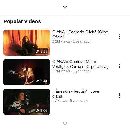
Popular videos
GIANA - Segredo Clichê [Clipe
Oficial]
2.2M views
1 year ago
3:23
GIANA e Gustavo Mioto -
Vestígios Carnais [Clipe oficial]
1.7M views
1 year ago
2:44
måneskin - beggin' | cover
giana
1M views
5 years ago
3:06