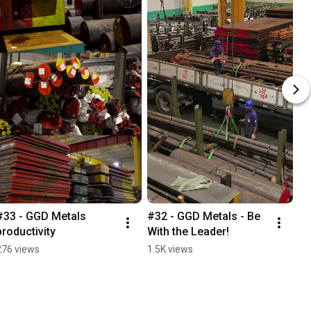
#33 - GGD Metals 
#32 - GGD Metals - Be 
productivity
With the Leader!
276 views
1.5K views