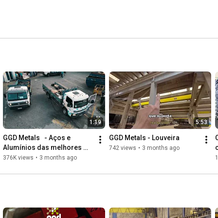
1:19
5:53
GGD Metals   - Aços e 
GGD Metals - Louveira
Alumínios das melhores 
742 views
•
3 months ago
usinas do mundo
376K views
•
3 months ago