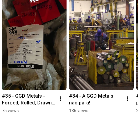
#35 - GGD Metals - 
#34 - A GGD Metals 
Forged, Rolled, Drawn, 
não para!
and Peeled Steel Cut to 
75 views
136 views
Size