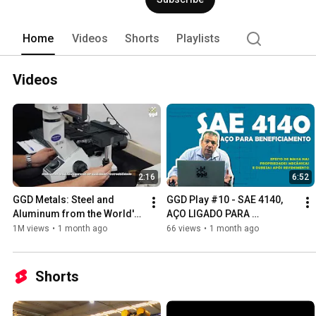
Home
Videos
Shorts
Playlists
Videos
2:16
6:52
GGD Metals: Steel and 
GGD Play #10 - SAE 4140, 
Aluminum from the World's 
AÇO LIGADO PARA 
Best Mills
BENEFICIAMENTO
1M views
•
1 month ago
66 views
•
1 month ago
Shorts