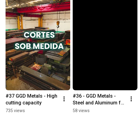
#37 GGD Metals - High 
#36 - GGD Metals - 
cutting capacity
Steel and Aluminum for 
various industrial 
735 views
58 views
segments