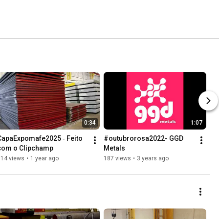
0:34
1:07
CapaExpomafe2025 ‐ Feito 
#outubrorosa2022- GGD 
com o Clipchamp
Metals
114 views
•
1 year ago
187 views
•
3 years ago