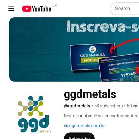
BR
ggdmetals
@ggdmetals
•
5K subscribers
•
50 vi
Neste canal você vai encontrar conteú
ferramentaria e usinagem. 
ggdmetals.com.br
Subscribe