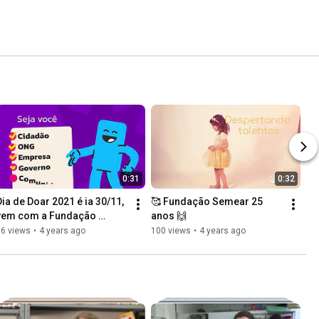
0:31
0:32
Dia de Doar 2021 é ia 30/11, 
🥰 Fundação Semear 25 
vem com a Fundação 
anos 🙌
Semear!
16 views
•
4 years ago
100 views
•
4 years ago