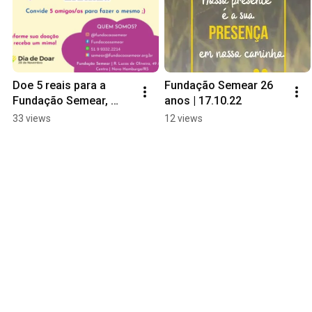
Doe 5 reais para a 
Fundação Semear 26 
Fundação Semear, 
anos | 17.10.22
participe do Dia de 
33 views
12 views
Doar! #diadedoar 
#diadedoarFundaçãoS
emear