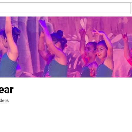
ear
ideos