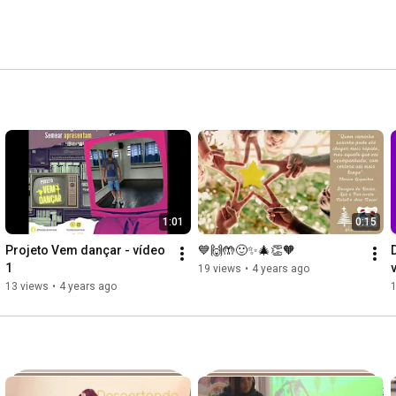
1:01
0:15
Projeto Vem dançar - vídeo 
💙🙌🤲🙂✨🎄👏🧡
1
19 views
•
4 years ago
13 views
•
4 years ago