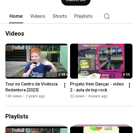
Home
Videos
Shorts
Playlists
Videos
2:38
4:56
Tour no Centro de Vivência 
Projeto Vem Dançar - vídeo 
Redentora [2023]
2 - aula de top rock
130 views
•
2 years ago
22 views
•
4 years ago
Playlists