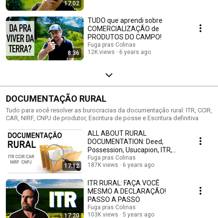
17:02
TUDO que aprendi sobre
COMERCIALIZAÇÃO de
PRODUTOS DO CAMPO!
Fuga pras Colinas
12K views
6 years ago
8:36
DOCUMENTAÇÃO RURAL
Tudo para você resolver as burocracias da documentação rural: ITR, CCIR,
CAR, NIRF, CNPJ de produtor, Escritura de posse e Escritura definitiva
ALL ABOUT RURAL
DOCUMENTATION: Deed,
Possession, Usucapion, ITR,
CCIR, NIRF, CAR, CNPJ, DAP!
Fuga pras Colinas
187K views
6 years ago
17:12
ITR RURAL: FAÇA VOCÊ
MESMO A DECLARAÇÃO!
PASSO A PASSO
Fuga pras Colinas
103K views
5 years ago
17:20