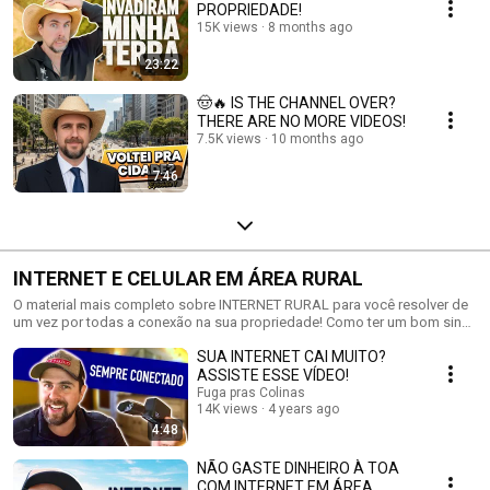
PROPRIEDADE!
15K views
8 months ago
23:22
🤠🔥 IS THE CHANNEL OVER?
THERE ARE NO MORE VIDEOS!
7.5K views
10 months ago
7:46
INTERNET E CELULAR EM ÁREA RURAL
O material mais completo sobre INTERNET RURAL para você resolver de
um vez por todas a conexão na sua propriedade! Como ter um bom sinal
de celular e uma ótima internet no campo!
SUA INTERNET CAI MUITO?
ASSISTE ESSE VÍDEO!
Fuga pras Colinas
14K views
4 years ago
4:48
NÃO GASTE DINHEIRO À TOA
COM INTERNET EM ÁREA