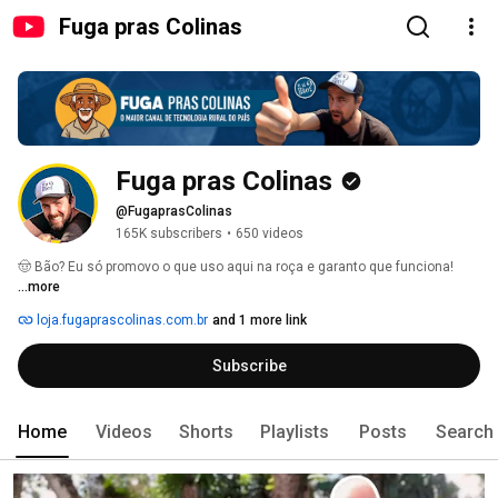
Fuga pras Colinas
Fuga pras Colinas
@FugaprasColinas
165K subscribers
•
650 videos
🤠 Bão? Eu só promovo o que uso aqui na roça e garanto que funciona! 
...more
loja.fugaprascolinas.com.br
and 1 more link
Subscribe
Home
Videos
Shorts
Playlists
Posts
Search