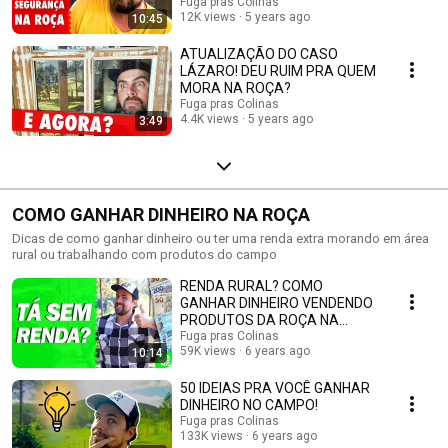
Fuga pras Colinas
12K views
5 years ago
10:45
ATUALIZAÇÃO DO CASO
LÁZARO! DEU RUIM PRA QUEM
MORA NA ROÇA?
Fuga pras Colinas
4.4K views
5 years ago
3:49
COMO GANHAR DINHEIRO NA ROÇA
Dicas de como ganhar dinheiro ou ter uma renda extra morando em área
rural ou trabalhando com produtos do campo
RENDA RURAL? COMO
GANHAR DINHEIRO VENDENDO
PRODUTOS DA ROÇA NA
CIDADE!
Fuga pras Colinas
59K views
6 years ago
10:14
50 IDEIAS PRA VOCÊ GANHAR
DINHEIRO NO CAMPO!
Fuga pras Colinas
133K views
6 years ago