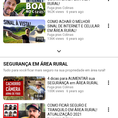
RURAL!
Fuga pras Colinas
962K views
6 years ago
14:40
COMO ACHAR O MELHOR
SINAL DE INTERNET E CELULAR
EM ÁREA RURAL!
Fuga pras Colinas
136K views
6 years ago
7:12
SEGURANÇA EM ÁREA RURAL
Tudo para você ficar mais seguro na sua propriedade em área rural!
4 dicas para AUMENTAR sua
SEGURANÇA em ÁREA RURAL
Fuga pras Colinas
100K views
6 years ago
10:46
COMO FICAR SEGURO E
TRANQUILO EM ÁREA RURAL!
ATUALIZAÇÃO 2021