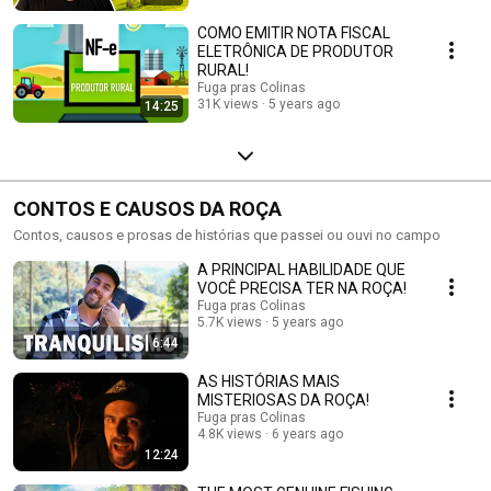
COMO EMITIR NOTA FISCAL
ELETRÔNICA DE PRODUTOR
RURAL!
Fuga pras Colinas
31K views
5 years ago
14:25
CONTOS E CAUSOS DA ROÇA
Contos, causos e prosas de histórias que passei ou ouvi no campo
A PRINCIPAL HABILIDADE QUE
VOCÊ PRECISA TER NA ROÇA!
Fuga pras Colinas
5.7K views
5 years ago
6:44
AS HISTÓRIAS MAIS
MISTERIOSAS DA ROÇA!
Fuga pras Colinas
4.8K views
6 years ago
12:24