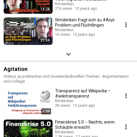
#Umwelt, #Kultur
filmdenken
276 views
10 years ago
14:28
filmdenken fragt sich zu #Asyl-
Problem und Flüchtlingen
filmdenken
1K views
10 years ago
21:59
Agitation
Videos zu politischen und (medien)kulturellen Themen - Argumentation
und Collage
Transparenz auf Wikipedia –
#wikitransparenz
filmdenken
2K views
10 years ago
1:39
Finanzkrise 5.0 -- Nachts, wenn
Schäuble erwacht
filmdenken
1.3K views
12 years ago