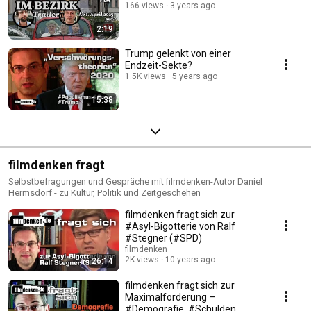
166 views
3 years ago
2:19
Trump gelenkt von einer
Endzeit-Sekte?
1.5K views
5 years ago
15:38
filmdenken fragt
Selbstbefragungen und Gespräche mit filmdenken-Autor Daniel
Hermsdorf - zu Kultur, Politik und Zeitgeschehen
filmdenken fragt sich zur
#Asyl-Bigotterie von Ralf
#Stegner (#SPD)
filmdenken
2K views
10 years ago
26:14
filmdenken fragt sich zur
Maximalforderung –
#Demografie, #Schulden,