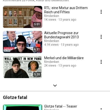
Kommentare zu Politik, Kultur und Gesellschaft
RTL: eine Mixtur aus Drittem
Reich und Fifties
filmdenken
1K views
13 years ago
5:01
Aktuelle Prognose zur
Bundestagswahl 2013
filmdenken
4.1K views
13 years ago
6:31
Merkel und die Milliardäre
filmdenken
2K views
13 years ago
5:20
Glotze fatal
Glotze fatal -- Teaser