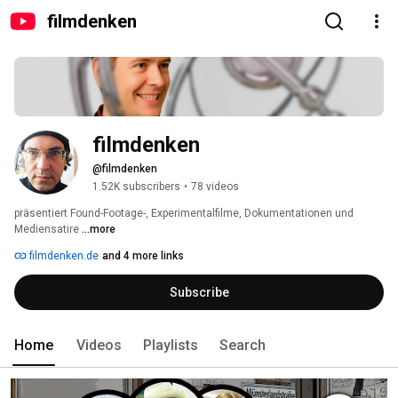
filmdenken
filmdenken
@filmdenken
1.52K subscribers
•
78 videos
präsentiert Found-Footage-, Experimentalfilme, Dokumentationen und 
Mediensatire 
...more
filmdenken.de
and 4 more links
Subscribe
Home
Videos
Playlists
Search