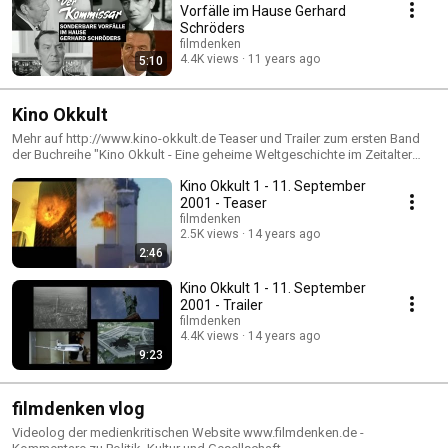
Vorfälle im Hause Gerhard
Schröders
filmdenken
4.4K views
11 years ago
5:10
Kino Okkult
Mehr auf http://www.kino-okkult.de Teaser und Trailer zum ersten Band
der Buchreihe "Kino Okkult - Eine geheime Weltgeschichte im Zeitalter
des Films" von Daniel Hermsdorf - eine bahnbrechende Recherche zur
Kino Okkult 1 - 11. September
Vorgeschichte der New Yorker Terroranschläge in den Bildern des Kinos
und der symbolischen Tradition des Okkultismus. Wenn es kein
2001 - Teaser
Vorwissen von diesen Taten gab, dann haben Filmemacher sie 80 Jahre
filmdenken
lang erträumt.
2.5K views
14 years ago
2:46
Kino Okkult 1 - 11. September
2001 - Trailer
filmdenken
4.4K views
14 years ago
9:23
filmdenken vlog
Videolog der medienkritischen Website www.filmdenken.de -