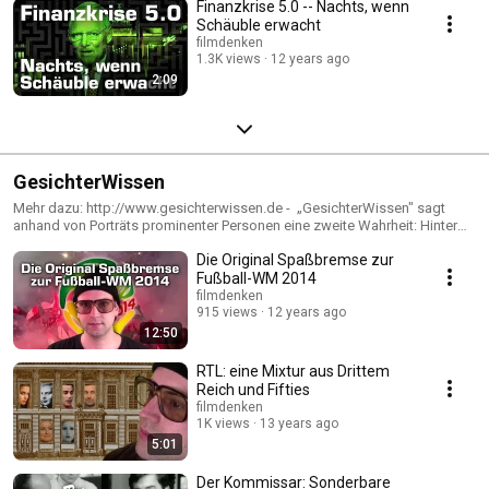
Finanzkrise 5.0 -- Nachts, wenn
Schäuble erwacht
filmdenken
1.3K views
12 years ago
2:09
GesichterWissen
Mehr dazu: http://www.gesichterwissen.de - „GesichterWissen" sagt
anhand von Porträts prominenter Personen eine zweite Wahrheit: Hinter
den bekannten Biografien und historischen Ereignissen offenbaren sich
Die Original Spaßbremse zur
andere Zusammenhänge und Bedeutungen. Eliten werden nach Prinzipien
der Physiognomik gebildet. Ihre Analyse bestätigt viele
Fußball-WM 2014
Verschwörungstheorien.
filmdenken
915 views
12 years ago
12:50
RTL: eine Mixtur aus Drittem
Reich und Fifties
filmdenken
1K views
13 years ago
5:01
Der Kommissar: Sonderbare