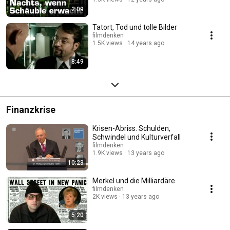
2:09
Tatort, Tod und tolle Bilder
filmdenken
1.5K views
14 years ago
8:49
Finanzkrise
Krisen-Abriss. Schulden,
Schwindel und Kulturverfall
filmdenken
1.9K views
13 years ago
10:23
Merkel und die Milliardäre
filmdenken
2K views
13 years ago
5:20