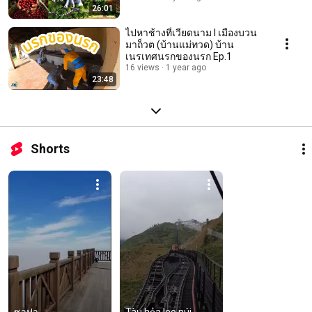
26:01
ไปหาช้างที่เวียดนาม I เมืองบวน
มาถ็วต (บ้านแม่ทวด) บ้าน
เนรเทศนรกของนรก Ep.1
16 views
1 year ago
23:48
Shorts
ซาปา - 
Tàu hỏa leo núi 