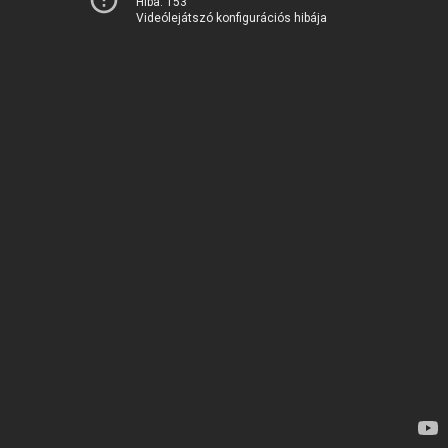
Hiba: 153
Videólejátszó konfigurációs hibája