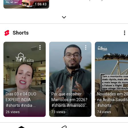
1:06:43
Shorts
Dias 03 e 04 DUO 
Por que escolher 
Novidades em 20
EXPERT INDIA 
Marrocos em 2026?  
na Arábia Saudita
#shorts #india 
#shorts #marrocos 
#shorts
#delhi
#Morocco
26 views
73 views
74 views