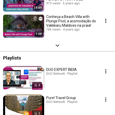
973 views
6 years ago
14:49
Conheça a Beach Villa with
Plunge Pool, a acomodação do
Vakkkaru Maldives na praia!
786 views
4 years ago
1:08
Playlists
DUO EXPERT ÍNDIA
DUO Network · Playlist
4
Pure! Travel Group
DUO Network · Playlist
3