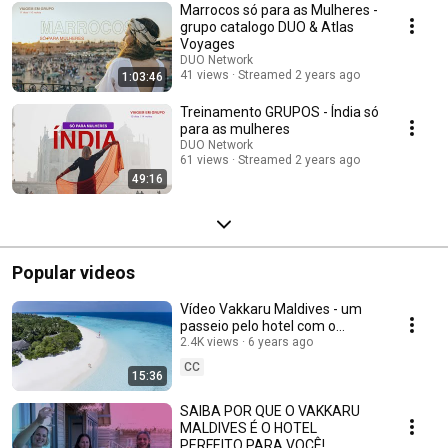
Marrocos só para as Mulheres -
grupo catalogo DUO & Atlas
Voyages
DUO Network
41 views
Streamed 2 years ago
1:03:46
Treinamento GRUPOS - Índia só
para as mulheres
DUO Network
61 views
Streamed 2 years ago
49:16
Popular videos
Vídeo Vakkaru Maldives - um
passeio pelo hotel com o
Buddy!
2.4K views
6 years ago
CC
15:36
SAIBA POR QUE O VAKKARU
MALDIVES É O HOTEL
PERFEITO PARA VOCÊ!