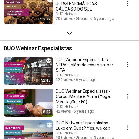
JOIAS ENIGMÁTICAS -
CÁUCASO DO SUL
DUO Network
206 views
Streamed 6 years ago
1:13:39
DUO Webinar Especialistas
DUO Webinar Especialistas -
NEPAL, além do essencial por
SITA
DUO Network
124 views
6 years ago
52:43
DUO Webinar Especialistas -
Corpo, Mente e Alma (Yoga,
Meditação e Fé)
DUO Network
42 views
6 years ago
8:02
DUO Network Especialistas -
Luxo em Cuba? Yes, we can
DUO Network
153 views
Streamed 5 years ago