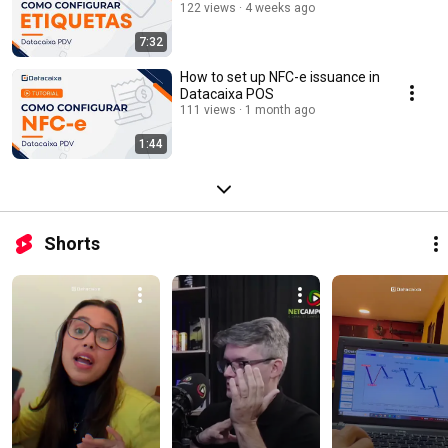
122 views
4 weeks ago
7:32
How to set up NFC-e issuance in
Datacaixa POS
111 views
1 month ago
1:44
Shorts