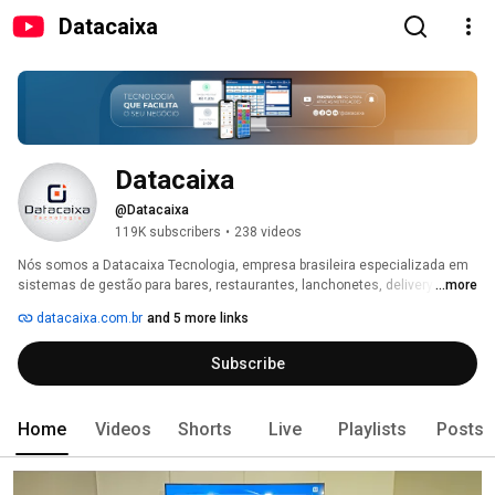
Datacaixa
Datacaixa
@Datacaixa
119K subscribers
•
238 videos
Nós somos a Datacaixa Tecnologia, empresa brasileira especializada em 
sistemas de gestão para bares, restaurantes, lanchonetes, delivery e 
...more
comércio em geral. Há mais de 15 anos no mercado, já ajudamos mais de 
datacaixa.com.br
and 5 more links
18 mil clientes em todo o Brasil. 
Subscribe
Home
Videos
Shorts
Live
Playlists
Posts