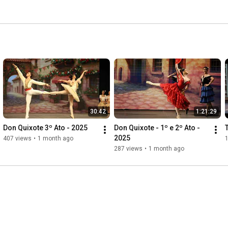
30:42
1:21:29
Don Quixote 3º Ato - 2025
Don Quixote - 1º e 2º Ato - 
2025
407 views
•
1 month ago
1
287 views
•
1 month ago