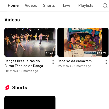
Home
Videos
Shorts
Live
Playlists
Videos
13:42
1:11:22
Danças Brasileiras do 
Debaixo da cama tem.....
Curso Técnico de Dança
322 views
•
1 month ago
106 views
•
1 month ago
Shorts