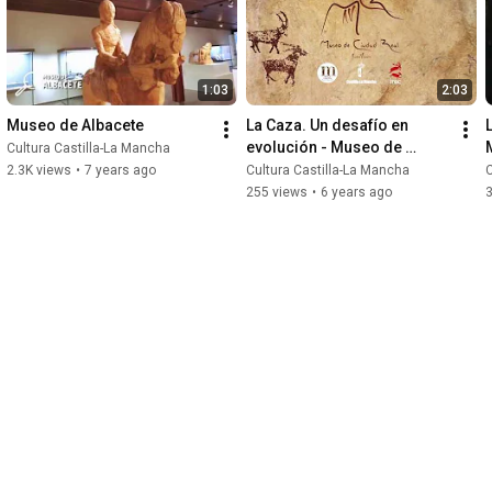
1:03
2:03
Museo de Albacete
La Caza. Un desafío en 
evolución - Museo de 
Cultura Castilla-La Mancha
Ciudad Real
2.3K views
•
7 years ago
Cultura Castilla-La Mancha
C
255 views
•
6 years ago