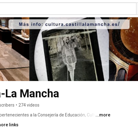
la-La Mancha
scribers
•
274 videos
pertenecientes a la Consejería de Educación, Cultura y 
...more
de Castilla-La Mancha. 
ore links