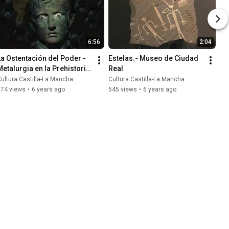
6:56
2:04
La Ostentación del Poder - 
Estelas.- Museo de Ciudad 
Metalurgia en la Prehistoria 
Real
( Exposición)
ultura Castilla-La Mancha
Cultura Castilla-La Mancha
374 views
•
6 years ago
545 views
•
6 years ago