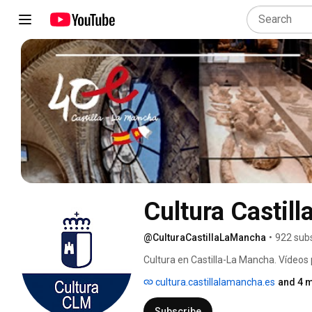
Cultura Castil
@CulturaCastillaLaMancha
•
922 sub
Cultura en Castilla-La Mancha. Vídeos 
Deportes de la Junta de Comunidades 
cultura.castillalamancha.es
and 4 m
Subscribe