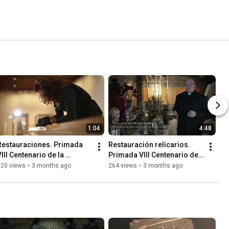
1:04
4:48
Restauraciones. Primada 
Restauración relicarios. 
III Centenario de la 
Primada VIII Centenario de 
Catedral de Toledo
la Catedral de Toledo. D 
120 views
•
3 months ago
264 views
•
3 months ago
Juan Miguel