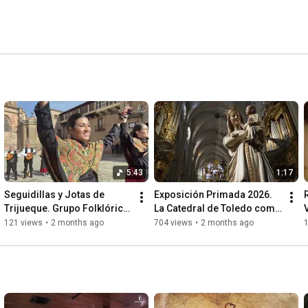
5:43
1:17
Seguidillas y Jotas de 
Exposición Primada 2026. 
Trijueque. Grupo Folklórico 
La Catedral de Toledo como 
V
Palacio de la Cotilla. 
nunca la has visto
121 views
•
2 months ago
704 views
•
2 months ago
Guadalajara