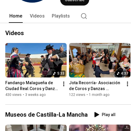
Home
Videos
Playlists
Videos
5:33
4:37
Fandango Malagueña de 
Jota Recorría- Asociación 
Ciudad Real.Coros y Danzas 
de Coros y Danzas 
Nuestra Señora del Prado 
Revolvedera  Navalcán   
430 views
•
3 weeks ago
122 views
•
1 month ago
(Ciudad Real)
Toledo
Museos de Castilla-La Mancha
Play all