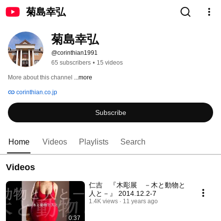
菊島幸弘
菊島幸弘
@corinthian1991
65 subscribers
•
15 videos
More about this channel
...more
corinthian.co.jp
Subscribe
Home
Videos
Playlists
Search
Videos
仁吉 『木彫展 －木と動物と
人と－』 2014.12.2-7
1.4K views
11 years ago
0:37