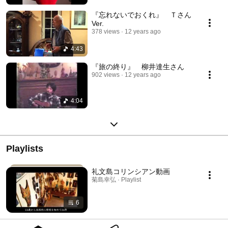
『忘れないでおくれ』 Ｔさん
Ver.
378 views
12 years ago
4:43
『旅の終り』 柳井達生さん
902 views
12 years ago
4:04
Playlists
礼文島コリンシアン動画
菊島幸弘 · Playlist
6