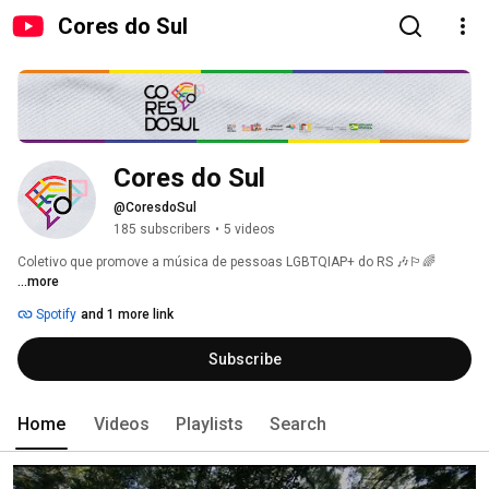
Cores do Sul
Cores do Sul
@CoresdoSul
185 subscribers
•
5 videos
Coletivo que promove a música de pessoas LGBTQIAP+ do RS 🎶🏳️‍🌈 
...more
Spotify
and 1 more link
Subscribe
Home
Videos
Playlists
Search