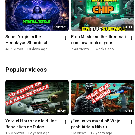
1:32:52
18:33
Super Yogis in the 
Elon Musk and the Illuminati 
Himalayas Shambhala 
can now control your 
(Hidden Portal)
dreams
4.8K views
•
13 days ago
7.4K views
•
3 weeks ago
Popular videos
36:42
36:38
Yo vi el Horror de la dulce 
¡Exclusiva mundial! Viaje 
Base alien de Dulce
prohibido a Nibiru
1.2M views
•
12 years ago
1M views
•
12 years ago