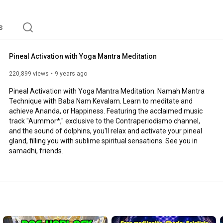
erio de los vampiros bakaladeros y Best readers como 
w.contraperiodismomatrix.ning.com es pionera en unir 
iodismochat 
s
Pineal Activation with Yoga Mantra Meditation
220,899 views
9 years ago
Pineal Activation with Yoga Mantra Meditation. Namah Mantra 
Technique with Baba Nam Kevalam. Learn to meditate and 
achieve Ananda, or Happiness. Featuring the acclaimed music 
track "Aummor*," exclusive to the Contraperiodismo channel, 
and the sound of dolphins, you'll relax and activate your pineal 
gland, filling you with sublime spiritual sensations. See you in 
samadhi, friends.