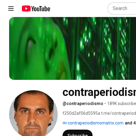
contraperiodi
@contraperiodismo
•
189K subscribe
f250d2af06d5595a t.me/contraperiodism
Campos y  www.contraperiodismomatrix
contraperiodismomatrix.com
and 4
escándalo donde se cuenta la verdad qu
Luis Carlos Campos es autor de best se
Subscribe