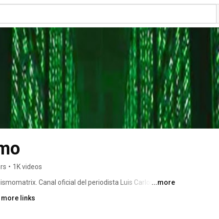
smo
rs
•
1K videos
omatrix. Canal oficial del periodista Luis Carlos 
...more
.com, la web nº1 en conspiraciones con un foro de 
 more links
e te ocultan los Mass Mierda y los conspiranoicos rata. 
llers como Calor Glacial, La macroestafa del sida, 