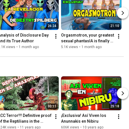
26:24
21:10
Analysis of Disclosure Day 
Orgasmotron, your greatest 
and its True Author
sexual phantasIA is finally 
here
.1K views
•
1 month ago
5.1K views
•
1 month ago
30:11
25:18
CC Terror!!! Definitive proof 
¡Exclusiva! Así Viven los 
f the Reptilians in the 
Anunnakis en Nibiru
Amazon
624K views
•
11 years ago
606K views
•
10 years ago