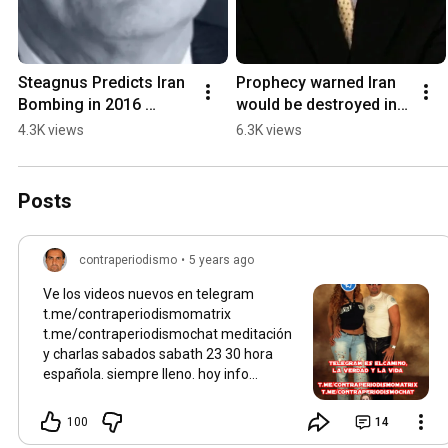
Steagnus Predicts Iran 
Prophecy warned Iran 
Bombing in 2016 
would be destroyed in 
#viralshorts #iran 
2026 #viralshorts 
4.3K views
6.3K views
#iranisraelwar
#iranisraelwar #iran
Posts
contraperiodismo
•
5 years ago
Ve los videos nuevos en telegram
t.me/contraperiodismomatrix
t.me/contraperiodismochat meditación
y charlas sabados sabath 23 30 hora
española. siempre lleno. hoy info
exclusiva planes consejo 13 Entra y ríe.
Conexión directa al maria cristina y al
100
14
manicomio donde está encerrado lcc sin