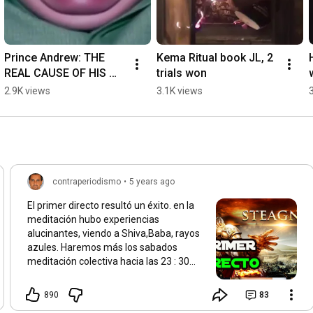
Prince Andrew: THE 
Kema Ritual book JL, 2 
REAL CAUSE OF HIS 
trials won
FACE (exclusive) 
2.9K views
3.1K views
#viralshorts
contraperiodismo
•
5 years ago
El primer directo resultó un éxito. en la
meditación hubo experiencias
alucinantes, viendo a Shiva,Baba, rayos
azules. Haremos más los sabados
meditación colectiva hacia las 23 : 30
hora españala, en América depende del
país, es por la tarde. Empezamos a
890
83
charlar una hora antes. Bienvenidos