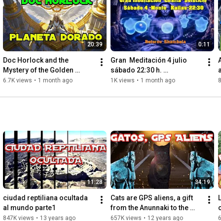
20:39
0:11
Doc Horlock and the 
Gran  Meditación 4 julio 
Mystery of the Golden 
sábado 22:30 h. 
Planet (Fifth Dimension-
esp.SHAMBALA MONTE 
6.7K views
•
1 month ago
1K views
•
1 month ago
8
Shambhala)
KAILASH
11:28
34:19
ciudad reptiliana ocultada 
Cats are GPS aliens, a gift 
L
al mundo parte1
from the Anunnaki to the 
o
pharaohs.
847K views
•
13 years ago
657K views
•
12 years ago