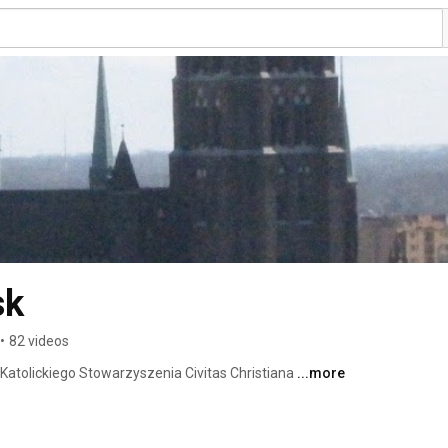
sk
•
82 videos
atolickiego Stowarzyszenia Civitas Christiana 
...more