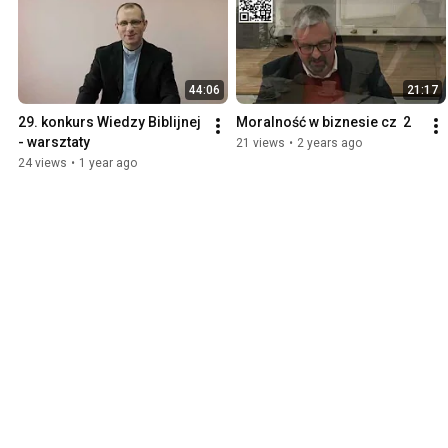
44:06
21:17
29. konkurs Wiedzy Biblijnej 
Moralność w biznesie cz  2
- warsztaty
21 views
•
2 years ago
24 views
•
1 year ago