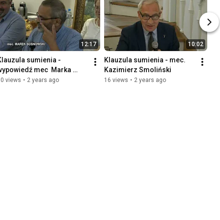
12:17
10:02
Klauzula sumienia - 
Klauzula sumienia - mec. 
wypowiedź mec  Marka 
Kazimierz Smoliński
Sosnowskiego
30 views
•
2 years ago
16 views
•
2 years ago