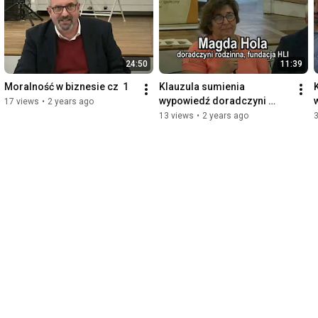
24:50
11:39
Moralność w biznesie cz  1
Klauzula sumienia 
wypowiedź doradczyni 
17 views
•
2 years ago
rodzinnej Magdaleny Holi
13 views
•
2 years ago