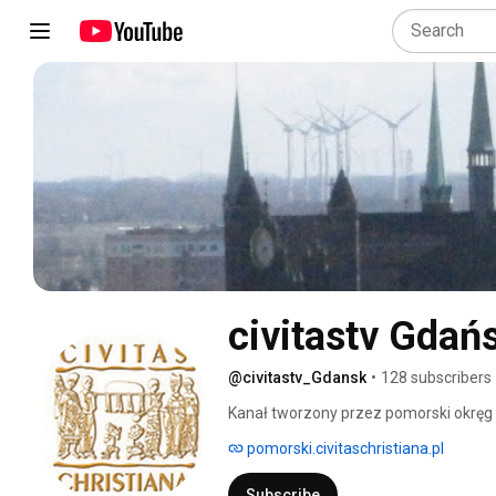
civitastv Gdań
@civitastv_Gdansk
•
128 subscribers
Kanał tworzony przez pomorski okręg K
pomorski.civitaschristiana.pl
Subscribe