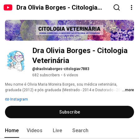
Dra Olivia Borges - Citologia
Veterinária
Dra Olivia Borges - Citologia 
Veterinária
@draoliviaborges-citologiav7883
682 subscribers
•
6 videos
Meu nome é Olivia Maria Moreira Borges, sou médica veterinária, 
graduada (2012) e pós graduada (Mestrado - 2014 e Doutorado - 2019) pela 
...more
UFCG, campus de Patos-PB. Autora do livro "Coletânea de Temas da 
Instagram
Clínica de Pequenos Animais" (2019), no qual, além de outros capítulos, 
escrevi sobre: "Citologia: sabemos utilizar essa ferramenta diagnóstica?". 
Subscribe
Atuo nas áreas de Clínica Médica de Pequenos Animais, com ênfase em 
oncologia de cães e gatos e citopatologia veterinária. Estudo e faço 
citologia há mais de 10 anos. 
Home
Videos
Live
Search