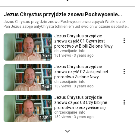
Jezus Chrystus przyjdzie znowu Pochwycenie
wierzących Wielki ucisk Pan Jezus zabije
Jezus Chrystus przyjdzie znowu Pochwycenie wierzących Wielki ucisk
Pan Jezus zabije antyChrysta tchnieniem ust swoich w czasie osobistego
antyChrysta tchnieniem ust swoich w czasie
Przyjścia
Jezus Chrystus przyjdzie
osobistego Przyjścia
znowu część 01 Czym jest
proroctwo w Biblii Zielone Niwy
chrzescijanie․info
161 views
3 years ago
7:32
Jezus Chrystus przyjdzie
znowu część 02 Jaki jest cel
proroctwa Zielone Niwy
chrzescijanie․info
109 views
3 years ago
7:48
Jezus Chrystus przyjdzie
znowu część 03 Czy biblijne
proroctwa rzeczywiście się
wypełnią
chrzescijanie․info
159 views
3 years ago
17:01