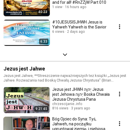
and for all! #RnZZjW Part 010
1 view
16 hours ago
40:23
#10JESUSISJHWH Jesus is
Yahweh Yahweh is the Savior
6 views
2 days ago
6:33
Jezus jest Jahwe
Jezus jest Jahwe, **Streszczenie najważniejszych tez książki „Jezus jest
Jahwe. Rozważania nad Boską Chwałą Jezusa Chrystusa” (Brian
Reynolds)** Autor stawia i rozwija jedną główną tezę: **Jezus Chrystus
Jezus jest JHWH יְהוָ֣ה Jezus
jest Jahwe (JHWH), Bogiem objawionym w Starym Testamencie**, a
Nowy Testament wielokrotnie przypisuje Mu tytuły, cechy, dzieła i
jest Jehowa יְהוָ֧ה Boska Chwała
proroctwa odnoszące się wyłącznie do Jahwe. Najważniejsze argumenty
Jezusa Chrystusa Pana
przedstawione w książce: 1. **Proroctwa Starego Testamentu wypełniają
chrzescijanie․info
się w Jezusie** Autor wskazuje, że wiele proroctw odnoszących się do
816 views
3 years ago
9:21:45
Jahwe Nowy Testament stosuje bezpośrednio do Jezusa. Dotyczy to
zwłaszcza ksiąg Izajasza, Micheasza, Jeremiasza i Zachariasza. 2.
Bóg Ojciec do Syna: Tyś,
**Jezus jest „Bogiem z nami” (Emmanuel)** Proroctwo Izajasza o
Jahweh, na początku
Emmanuelu autor interpretuje jako zapowiedź wcielenia samego Boga, a
ugruntował ziemię, i niebiosa