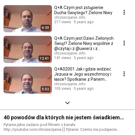
Q+A Czym jest zstąpienie
Ducha Świętego? Zielone Niwy
chrzescijanie․info
217 views
5 years ago
6:30
Q+A Czym jest Dzień Zielonych
Świąt? Zielone Niwy wspólnie z
@czytaj i z @uwierz i z
@chrzescijanie
chrzescijanie․info
141 views
5 years ago
12:41
Q+A02001 Jak i gdzie widzieć
Jezusa w Jego wszechmocy i
łasce? Spotkanie z Panem
Jezusem Chrystusem.
chrzescijanie․info
105 views
5 years ago
5:02
40 powodów dla których nie jestem świadkiem
Jehowy
Pytanie jakie zadano pod filmem z kanału
http://youtube.com/chrzescijanie [:] Pytanie: Czemu nie podajecie
informacji, że jesteście Świadkami Jehowy? Odpowiedź: Może dlatego,