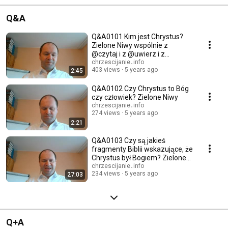
Q&A
Q&A0101 Kim jest Chrystus?
Zielone Niwy wspólnie z
@czytaj i z @uwierz i z
@chrzescijanie
chrzescijanie․info
403 views
5 years ago
2:45
Q&A0102 Czy Chrystus to Bóg
czy człowiek? Zielone Niwy
chrzescijanie․info
274 views
5 years ago
2:21
Q&A0103 Czy są jakieś
fragmenty Biblii wskazujące, że
Chrystus był Bogiem? Zielone
Niwy
chrzescijanie․info
234 views
5 years ago
27:03
Q+A