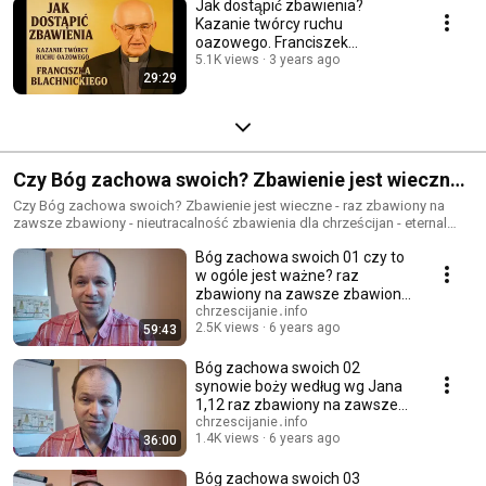
Jak dostąpić zbawienia?
Kazanie twórcy ruchu
oazowego. Franciszek
Blachnicki otruty przez
5.1K views
3 years ago
29:29
ateistów.
Czy Bóg zachowa swoich? Zbawienie jest wieczne -
raz zbawiony na zawsze zbawiony - nieutracalność
Czy Bóg zachowa swoich? Zbawienie jest wieczne - raz zbawiony na
zawsze zbawiony - nieutracalność zbawienia dla chrześcijan - eternal
zbawienia dla chrześcijan - eternal security
security
Bóg zachowa swoich 01 czy to
w ogóle jest ważne? raz
zbawiony na zawsze zbawiony
nieutracalnie
chrzescijanie․info
2.5K views
6 years ago
59:43
Bóg zachowa swoich 02
synowie boży według wg Jana
1,12 raz zbawiony na zawsze
zbawiony nieutracalnie
chrzescijanie․info
1.4K views
6 years ago
36:00
Bóg zachowa swoich 03