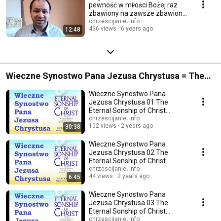
pewność w miłości Bożej raz
zbawiony na zawsze zbawiony
nieutracalne zbawienie
chrzescijanie․info
466 views
6 years ago
12:48
Wieczne Synostwo Pana Jezusa Chrystusa = The
Eternal Sonship of Christ
Wieczne Synostwo Pana
Jezusa Chrystusa 01 The
Eternal Sonship of Christ
Boskość Syna Zielone Niwy
chrzescijanie․info
102 views
2 years ago
30:38
Wieczne Synostwo Pana
Jezusa Chrystusa 02 The
Eternal Sonship of Christ
Preegzystencja Syna
chrzescijanie․info
44 views
2 years ago
6:45
Wieczne Synostwo Pana
Jezusa Chrystusa 03 The
Eternal Sonship of Christ
Wcielenie Syna Zielone Niwy
chrzescijanie․info