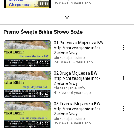
35 views
2 years ago
11:16
Pismo Święte Biblia Słowo Boże
01 Pierwsza Mojżesza BW
http://chrzescijanie.info/
Zielone Niwy
chrzescijanie․info
241 views
6 years ago
5:02:32
02 Druga Mojżesza BW
http://chrzescijanie.info/
Zielone Niwy
chrzescijanie․info
41 views
6 years ago
4:16:25
03 Trzecia Mojzesza BW
http://chrzescijanie.info/
Zielone Niwy
chrzescijanie․info
35 views
6 years ago
2:59:33