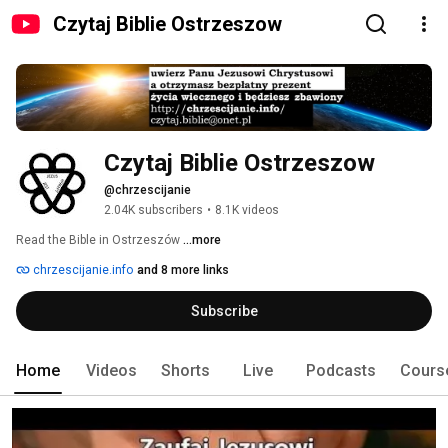
Czytaj Biblie Ostrzeszow
Czytaj Biblie Ostrzeszow
@chrzescijanie
2.04K subscribers
•
8.1K videos
Read the Bible in Ostrzeszów 
...more
chrzescijanie.info
and 8 more links
Subscribe
Home
Videos
Shorts
Live
Podcasts
Cours