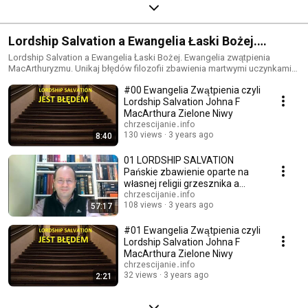
Lordship Salvation a Ewangelia Łaski Bożej.
Ewangelia zwątpienia MacArthuryzmu. Unikaj
Lordship Salvation a Ewangelia Łaski Bożej. Ewangelia zwątpienia
MacArthuryzmu. Unikaj błędów filozofii zbawienia martwymi uczynkami
błędów filozofii zbawienia martwymi uczynkami
grzesznika.
#00 Ewangelia Zwątpienia czyli
grzesznika.
Lordship Salvation Johna F
MacArthura Zielone Niwy
chrzescijanie․info
130 views
3 years ago
8:40
01 LORDSHIP SALVATION
Pańskie zbawienie oparte na
własnej religii grzesznika a
Boża Ewangelia łaski
chrzescijanie․info
108 views
3 years ago
57:17
#01 Ewangelia Zwątpienia czyli
Lordship Salvation Johna F
MacArthura Zielone Niwy
chrzescijanie․info
32 views
3 years ago
2:21