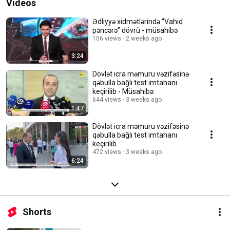
Videos
Ədliyyə xidmətlərində “Vahid
pəncərə” dövrü - müsahibə
106 views
2 weeks ago
3:24
Dövlət icra məmuru vəzifəsinə
qəbulla bağlı test imtahanı
keçirilib - Müsahibə
644 views
3 weeks ago
1:47
Dövlət icra məmuru vəzifəsinə
qəbulla bağlı test imtahanı
keçirilib
472 views
3 weeks ago
6:24
Shorts