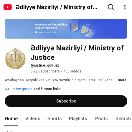
Ədliyyə Nazirliyi / Ministry of
Justice
Ədliyyə Nazirliyi / Ministry of 
Justice
@justice_gov_az
6.92K subscribers
•
480 videos
Azərbaycan Respublikası Ədliyyə Nazirliyinin rəsmi "YouTube" kanalı 
...more
justice.gov.az
and 5 more links
Subscribe
Home
Videos
Shorts
Playlists
Posts
Search