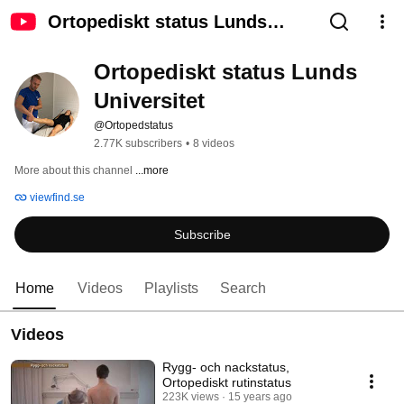
Ortopediskt status Lunds
Universitet
Ortopediskt status Lunds 
Universitet
@Ortopedstatus
2.77K subscribers
•
8 videos
More about this channel
...more
viewfind.se
Subscribe
Home
Videos
Playlists
Search
Videos
Rygg- och nackstatus,
Ortopediskt rutinstatus
223K views
15 years ago