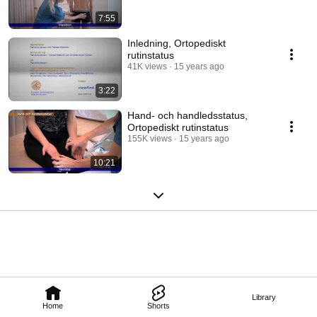
7:55
Inledning, Ortopediskt
rutinstatus
41K views
15 years ago
3:22
Hand- och handledsstatus,
Ortopediskt rutinstatus
155K views
15 years ago
10:21
Library
Home
Shorts