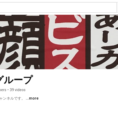
グループ
bers
•
39 videos
チャンネルです。 
...more