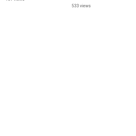
Gramsci.
533 views