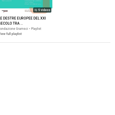
5 videos
LE DESTRE EUROPEE DEL XXI 
SECOLO TRA 
RADICALIZZAZIONE E 
Fondazione Gramsci
•
Playlist
ISTITUZIONALIZZAZIONE
iew full playlist