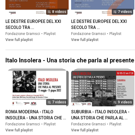
8 videos
7 videos
LE DESTRE EUROPEE DEL XXI 
LE DESTRE EUROPEE DEL XXI 
SECOLO TRA 
SECOLO TRA 
RADICALIZZAZIONE E 
RADICALIZZAZIONE E 
Fondazione Gramsci
•
Playlist
Fondazione Gramsci
•
Playlist
ISTITUZIONALIZZAZIONE / I 
ISTITUZIONALIZZAZIONE / II 
View full playlist
View full playlist
SEMINARIO
SEMINARIO
Italo Insolera - Una storia che parla al presente
7 videos
9 videos
ROMA MODERNA - ITALO 
SUBURBIA - ITALO INSOLERA - 
INSOLERA - UNA STORIA CHE 
UNA STORIA CHE PARLA AL 
PARLA AL PRESENTE
PRESENTE
Fondazione Gramsci
•
Playlist
Fondazione Gramsci
•
Playlist
View full playlist
View full playlist