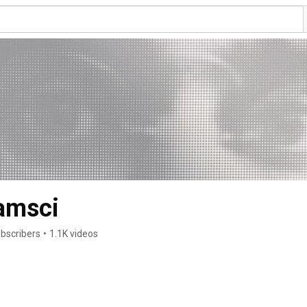
amsci
ubscribers
•
1.1K videos