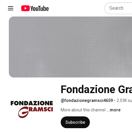
Fondazione Gr
@fondazionegramsci4659
•
2.03K s
More about this channel
...more
Subscribe