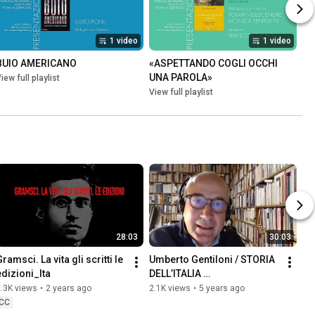
1 video
1 video
BUIO AMERICANO
«ASPETTANDO COGLI OCCHI 
UNA PAROLA»
iew full playlist
View full playlist
28:03
30:03
ramsci. La vita gli scritti le 
Umberto Gentiloni / STORIA 
edizioni_Ita
DELL’ITALIA 
CONTEMPORANEA (1943-
.3K views
•
2 years ago
2.1K views
•
5 years ago
2019)
CC