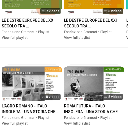
7 videos
6 videos
LE DESTRE EUROPEE DEL XXI 
LE DESTRE EUROPEE DEL XXI 
SECOLO TRA 
SECOLO TRA 
RADICALIZZAZIONE E 
RADICALIZZAZIONE E 
Fondazione Gramsci
•
Playlist
Fondazione Gramsci
•
Playlist
ISTITUZIONALIZZAZIONE
ISTITUZIONALIZZAZIONE
View full playlist
View full playlist
V
8 videos
8 videos
L'AGRO ROMANO - ITALO 
ROMA FUTURA - ITALO 
INSOLERA - UNA STORIA CHE 
INSOLERA - UNA STORIA CHE 
PARLA AL PRESENTE
PARLA AL PRESENTE
Fondazione Gramsci
•
Playlist
Fondazione Gramsci
•
Playlist
View full playlist
View full playlist