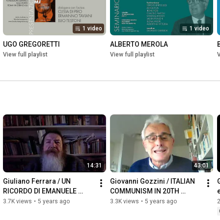
1 video
1 video
UGO GREGORETTI
ALBERTO MEROLA
View full playlist
View full playlist
V
14:31
43:01
Giuliano Ferrara / UN 
Giovanni Gozzini / ITALIAN 
G
RICORDO DI EMANUELE 
COMMUNISM IN 20TH 
MACALUSO
CENTURY HISTORY
3.7K views
•
5 years ago
3.3K views
•
5 years ago
2