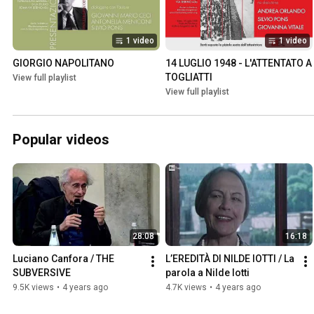
1 video
1 video
GIORGIO NAPOLITANO
14 LUGLIO 1948 - L'ATTENTATO A 
TOGLIATTI
View full playlist
View full playlist
Popular videos
28:08
16:18
Luciano Canfora / THE 
L’EREDITÀ DI NILDE IOTTI / La 
SUBVERSIVE
parola a Nilde Iotti
9.5K views
•
4 years ago
4.7K views
•
4 years ago