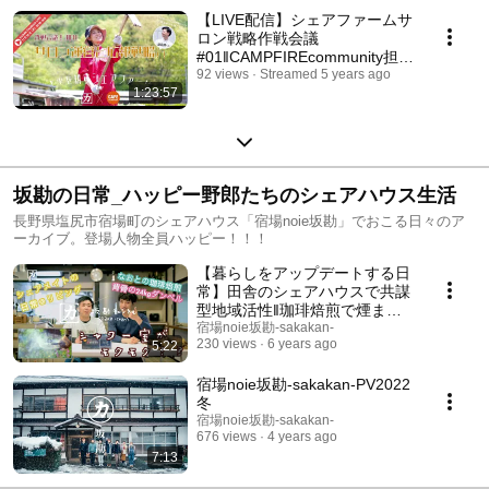
【LIVE配信】シェアファームサ
ロン戦略作戦会議
#01‖CAMPFIREcommunity担当
者から聞くサロン運営と広報戦
92 views
Streamed 5 years ago
1:23:57
略！！
坂勘の日常_ハッピー野郎たちのシェアハウス生活
長野県塩尻市宿場町のシェアハウス「宿場noie坂勘」でおこる日々のア
ーカイブ。登場人物全員ハッピー！！！
【暮らしをアップデートする日
常】田舎のシェアハウスで共謀
型地域活性‖珈琲焙煎で煙まみ
れ！背骨コンディショニングの
宿場noie坂勘-sakakan-
230 views
6 years ago
5:22
筋肉トレーニング！たけのこ掘
りに行った。の3本！です＠信
州塩尻宿場noie坂勘
宿場noie坂勘-sakakan-PV2022
冬
宿場noie坂勘-sakakan-
676 views
4 years ago
7:13