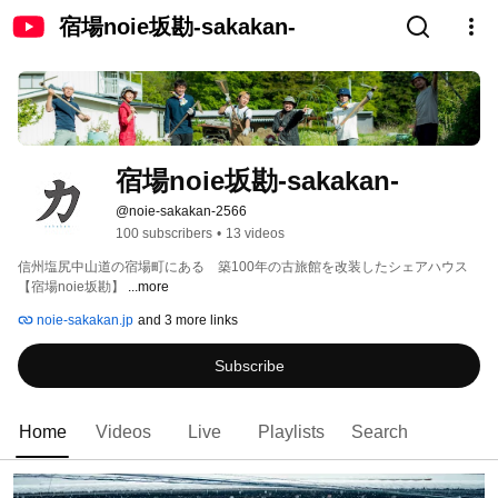
宿場noie坂勘-sakakan-
宿場noie坂勘-sakakan-
@noie-sakakan-2566
100 subscribers
•
13 videos
信州塩尻中山道の宿場町にある　築100年の古旅館を改装したシェアハウス
【宿場noie坂勘】 
...more
noie-sakakan.jp
and 3 more links
Subscribe
Home
Videos
Live
Playlists
Search