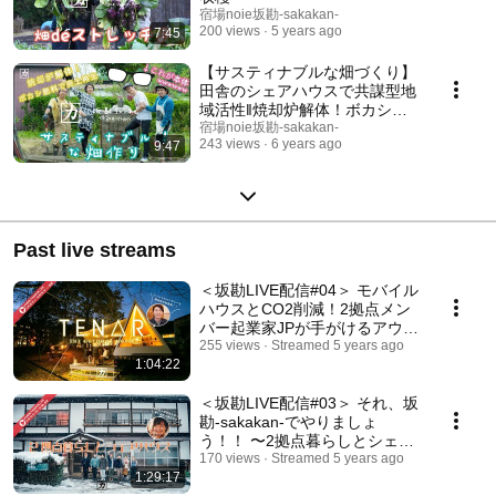
宿場noie坂勘-sakakan-
200 views
5 years ago
7:45
【サスティナブルな畑づくり】
田舎のシェアハウスで共謀型地
域活性‖焼却炉解体！ボカシ肥
料と廃土をミックス！再利用し
宿場noie坂勘-sakakan-
243 views
6 years ago
9:47
て廃ブロックの花壇を作るのだ
♪＠信州塩尻宿場noie坂勘
Past live streams
＜坂勘LIVE配信#04＞ モバイル
ハウスとCO2削減！2拠点メン
バー起業家JPが手がけるアウト
ドアホテル【TENAR】に泊ま
255 views
Streamed 5 years ago
1:04:22
りに来たよ♪
＜坂勘LIVE配信#03＞ それ、坂
勘-sakakan-でやりましょ
う！！ 〜2拠点暮らしとシェア
ハウス〜
170 views
Streamed 5 years ago
1:29:17