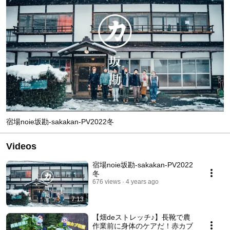
宿場noie坂勘-sakakan-PV2022冬
Videos
宿場noie坂勘-sakakan-PV2022
冬
676 views
4 years ago
7:13
【畑deストレッチ♪】長靴で農
作業前に身体のケアだ！赤カブ