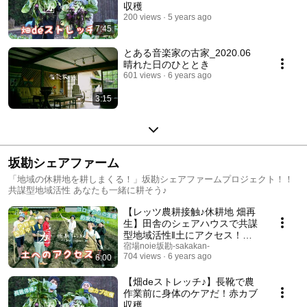
収穫
200 views
5 years ago
7:45
とある音楽家の古家_2020.06
晴れた日のひととき
601 views
6 years ago
3:15
坂勘シェアファーム
「地域の休耕地を耕しまくる！」坂勘シェアファームプロジェクト！！
共謀型地域活性 あなたも一緒に耕そう♪
【レッツ農耕接触♪休耕地 畑再
生】田舎のシェアハウスで共謀
型地域活性‖土にアクセス！み
んなで休耕地を畝たてして畑に
宿場noie坂勘-sakakan-
704 views
6 years ago
6:00
再生！＠信州塩尻宿場noie坂勘
【畑deストレッチ♪】長靴で農
作業前に身体のケアだ！赤カブ
収穫