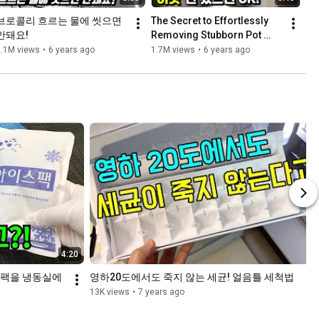
브로콜리 흐르는 물에 씻으면 
The Secret to Effortlessly 
안돼요!
Removing Stubborn Pot 
Grease!
2.1M views
•
6 years ago
1.7M views
•
6 years ago
4:20
팩을 냉동실에 
영하20도에서도 죽지 않는 세균! 얼음틀 세척법
13K views
•
7 years ago