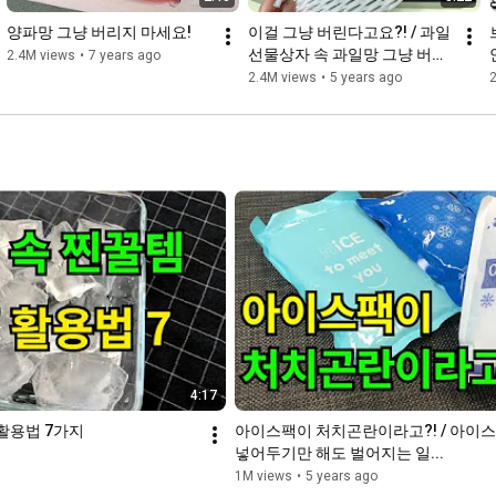
양파망 그냥 버리지 마세요!
이걸 그냥 버린다고요?! / 과일
선물상자 속 과일망 그냥 버리
2.4M views
•
7 years ago
지 마세요!
2.4M views
•
5 years ago
4:17
 활용법 7가지
아이스팩이 처치곤란이라고?! / 아이스
넣어두기만 해도 벌어지는 일...
1M views
•
5 years ago