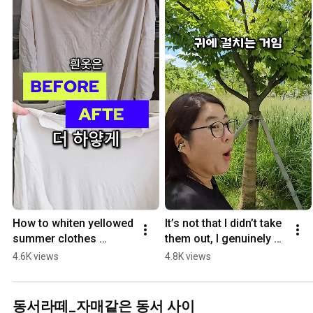
How to whiten yellowed 
It’s not that I didn’t take 
summer clothes 
them out, I genuinely 
without boiling them
didn’t realize I was 
4.6K views
4.8K views
wearing them;; 
Introducing...
동서라떼_자매같은 동서 사이