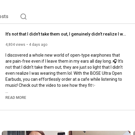
osts
It’s not that I didn’t take them out, I genuinely didn’t realize I was wearing them;; Introducing...
4,804 views
4 days ago
I discovered a whole new world of open-type earphones that 
are pain-free even if I leave them in my ears all day long..🎧 It’s 
not that I didn't take them out; they are just so light that I didn't 
even realize I was wearing them lol. With the BOSE Ultra Open 
Earbuds, you can effortlessly order at a cafe while listening to 
music! Check out the video to see how they fit✨

#BOSE
#BoseUltraOpenEarbuds
#OpenEarbuds
READ MORE
#BoseUltraOpenEarbuds
#UltraOpenEarbuds
#OpenEarbuds
#EarphoneRecommendation
#OpenTypeEarphones
#PainFreeEarphones