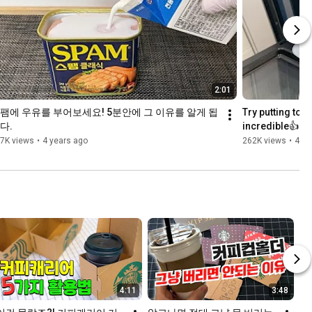
2:01
팸에 우유를 부어보세요! 5분안에 그 이유를 알게 됩
Try putting tofu
다.
incredible👍
7K views
•
4 years ago
262K views
•
4 ye
4:11
3:48