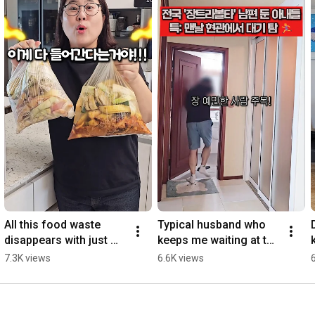
All this food waste 
Typical husband who 
disappears with just 
keeps me waiting at the 
'this'?! 🤯
door every time with 
7.3K views
6.6K views
his 'irritable bowel 
syndrome' lol
l