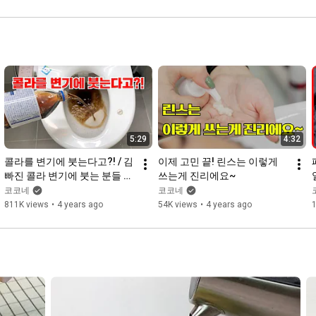
5:29
4:32
콜라를 변기에 붓는다고?! / 김
이제 고민 끝! 린스는 이렇게 
빠진 콜라 변기에 붓는 분들 보
쓰는게 진리에요~
세요!
코코네
코코네
811K views
•
4 years ago
54K views
•
4 years ago