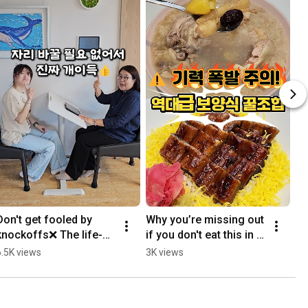
Don't get fooled by 
Why you’re missing out 
knockoffs❌ The life-
if you don't eat this in 
changing table that 
the summer ㄷㄷ
6.5K views
3K views
boosts your quality of 
ife