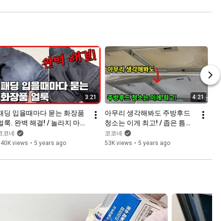
3:21
4:21
패딩 입을때마다 묻는 화장품 
아무리 생각해봐도 주방후드 
얼룩. 완벽 해결! / 놀라지 마세
청소는 이게 최고! / 좁은 틈속
요!  화장품 얼룩진 패딩을 새
에 낀 기름때까지 말끔히 녹여
코코네
코코네
것처럼 만들어주는 초간단 비
주는 주방후드 청소꿀팁
140K views
•
5 years ago
53K views
•
5 years ago
법