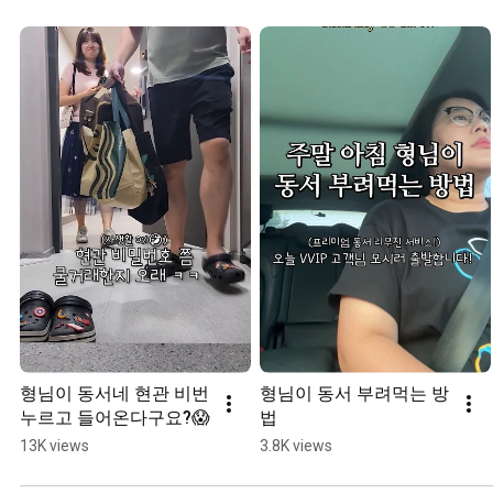
형님이 동서네 현관 비번 
형님이 동서 부려먹는 방
누르고 들어온다구요?😱
법
13K views
3.8K views