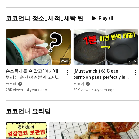
#Shorts
#Shorts
코코언니 청소_세척_세탁 팁
Play all
2:43
2:36
손소독제를 손 말고 ‘여기’에 
(Must watch!) 😮 Clean 
뿌리는 순간 여러분의 고민을 
burnt-on pans perfectly in 1 
한방에 날려버릴 수 있어요!
minute 👍 / A super simple 
코코네
코코네
tip for cleaning stu...
28K views
•
4 years ago
29K views
•
4 years ago
코코언니 요리팁