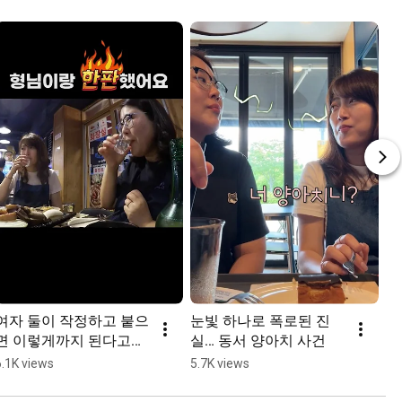
여자 둘이 작정하고 붙으
눈빛 하나로 폭로된 진
홈
면 이렇게까지 된다고
실… 동서 양아치 사건

요?!
6.1K views
5.7K views
4.