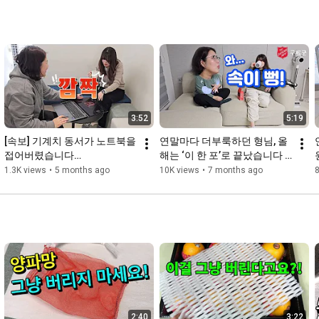
3:52
5:19
[속보] 기계치 동서가 노트북을 
연말마다 더부룩하던 형님, 올
접어버렸습니다…
해는 ‘이 한 포’로 끝났습니다 
(효소 공동구매)
1.3K views
•
5 months ago
10K views
•
7 months ago
8
2:40
3:22