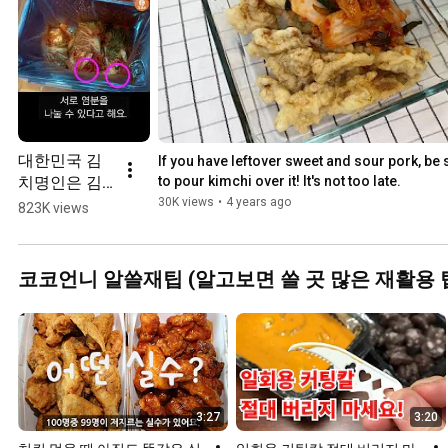
대한민국 김
If you have leftover sweet and sour pork, be s
치명인은 김
to pour kimchi over it! It's not too late.
장김치 이렇
30K views
•
4 years ago
823K views
게 보관한대
요~  #Shorts
코코언니 알쓸재팁 (알고보면 쓸 곳 많은 재활용 
3:27
3:20