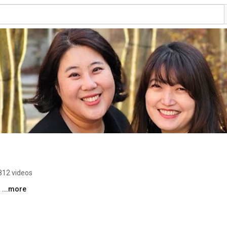
812 videos
 
...more