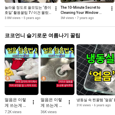
놀라울 정도로 쓸모있는 ‘종이
The 10-Minute Secret to 
호일’ 활용꿀팁 7 / 이건 몰랐
Cleaning Your Window 
죠?! 종이호일 하나로 가능한 7
Screens on a Rainy Day
3.8M views
•
5 years ago
3M views
•
7 years ago
가지 꿀팁
코코언니 슬기로운 여름나기 꿀팁
얼음은 이렇
얼음은 이렇
냉동실 속 찐꿀템 ‘얼음’
게 쓰는게 진
게 쓰는게 진
31K views
•
6 years ago
리~ PART 1 
리~ PART 2 
7.2K views
36K views