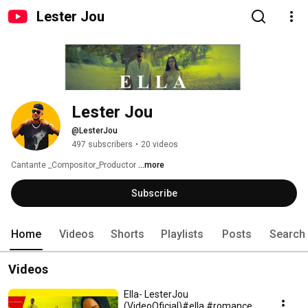
Lester Jou
Lester Jou 
@LesterJou
497 subscribers
•
20 videos
Cantante _Compositor_Productor 
...more
Subscribe
Home
Videos
Shorts
Playlists
Posts
Search
Videos
Ella- LesterJou
(VideoOficial)#ella #romance