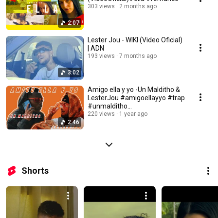
303 views
2 months ago
2:07
Lester Jou - WIKI (Video Oficial)
| ADN
193 views
7 months ago
3:02
Amigo ella y yo -Un Malditho &
LesterJou #amigoellayyo #trap
#unmalditho
#lesterjou@laclasse_
220 views
1 year ago
2:46
Shorts