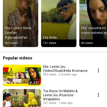
Hoy (cover) Gloria 
Ella ‘ escucha mi 
Estefan 
nuevo estreno aq
#gloriaestefan 
Ella #ella
👆
#romance #musica 
469 views
121 views
66 views
#love
Popular videos
Ella- LesterJou
(VideoOficial)#ella #romance
303 views
2 months ago
2:07
Tus Rizos-Un Maldito &
LesterJou #tusrizos
#traplatino
237 views
1 year ago