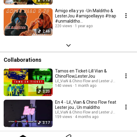
3:18
Amigo ella y yo -Un Malditho &
LesterJou #amigoellayyo #trap
#unmalditho
#lesterjou@laclasse_
220 views
1 year ago
2:46
Collaborations
Tamos en Ticket-Lill Vian &
ChinoFlow,LesterJou
Lil_ViaN & Chino Flow and Lester Jou
140 views
1 month ago
3:20
En 4 - Lil_Vian & Chino Flow feat
Lester jou , Un malditho
Lil_ViaN & Chino Flow and Lester Jou
159 views
4 months ago
3:17