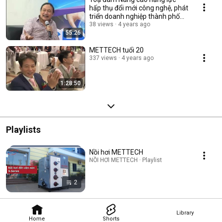
hấp thụ đổi mới công nghệ, phát
triển doanh nghiệp thành phố
Hải Phòng
38 views
4 years ago
55:26
METTECH tuổi 20
337 views
4 years ago
1:28:50
Playlists
Nồi hơi METTECH
NỒI HƠI METTECH · Playlist
2
Library
Home
Shorts