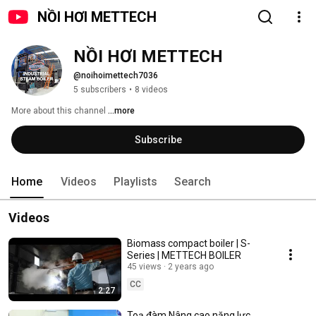
NỒI HƠI METTECH
NỒI HƠI METTECH
@noihoimettech7036
5 subscribers
•
8 videos
More about this channel
...more
Subscribe
Home
Videos
Playlists
Search
Videos
Biomass compact boiler | S-
Series | METTECH BOILER
45 views
2 years ago
CC
2:27
Toạ đàm Nâng cao năng lực